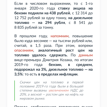
Если в числовом выражении, то с 1-го
января 2020-го года
ставку акциза на
бензин подняли на 438
рублей
, с 12
314 до
12
752
рублей за одну тонну,
на дизельное
топливо — на 294
рубля
, с 8
541 до
8
835
рублей за тонну.
В прошлом году,
напомним
, повышение
было куда весомее — на тысячи рублей или,
считай, в 1,5
раза. При этом, вопреки
опасениям
,
аналогичный рост цен на
топливо удалось сдержать
. По
данным
вице-премьера Дмитрия Козака, по итогам
2019-го года
бензин, в среднем,
подорожал на 3%, дизельное топливо — на
3,5%
: то есть
в пределах инфляции
.
Скачки цен на топливо в первой
половине 2019-го года были в большей
степени вызваны
увеличением
НДС до
20%, а весной — ростом цен на нефть на
мировом рынке.