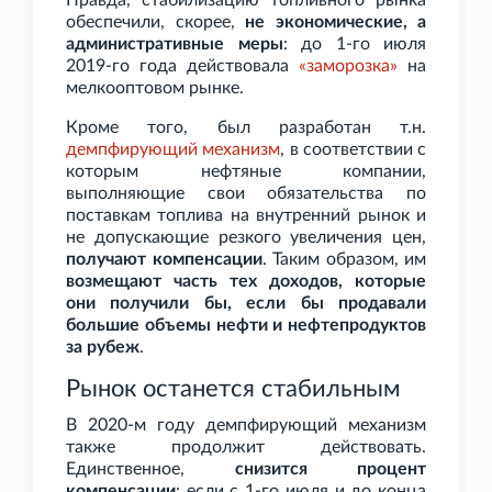
Правда, стабилизацию топливного рынка
обеспечили, скорее,
не экономические, а
административные меры
: до 1-го июля
2019-го года действовала
«заморозка»
на
мелкооптовом рынке.
Кроме того, был разработан т.н.
демпфирующий механизм
, в соответствии с
которым нефтяные компании,
выполняющие свои обязательства по
поставкам топлива на внутренний рынок и
не допускающие резкого увеличения цен,
получают компенсации
. Таким образом, им
возмещают часть тех доходов, которые
они получили бы, если бы продавали
большие объемы нефти и нефтепродуктов
за рубеж
.
Рынок останется стабильным
В 2020-м году демпфирующий механизм
также продолжит действовать.
Единственное,
снизится процент
компенсации
: если с 1-го июля и до конца