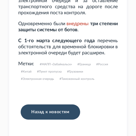
электронной очереди и за оставление
транспортного средства на дороге после
прохождения поста контроля.
Одновременно были
внедрены
три степени
защиты системы от ботов
.
С 1-го марта следующего года
перечень
обстоятельств для временной блокировки в
электронной очереди будет расширен.
Метки:
МАПП «Забайкальск»
Граница
Россия
Китай
Пункт пропуска
Грузовики
Электронная очередь
Таможенный контроль
Назад к новостям