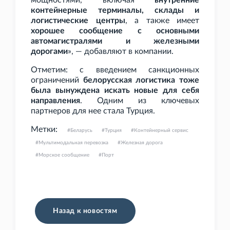
мощностями, включая
внутренние
контейнерные терминалы, склады и
логистические центры
, а также имеет
хорошее сообщение с основными
автомагистралями и железными
дорогами
», — добавляют в компании.
Отметим: с введением санкционных
ограничений
белорусская логистика тоже
была вынуждена искать новые для себя
направления
. Одним из ключевых
партнеров для нее стала Турция.
Метки:
Беларусь
Турция
Контейнерный сервис
Мультимодальная перевозка
Железная дорога
Морское сообщение
Порт
Назад к новостям