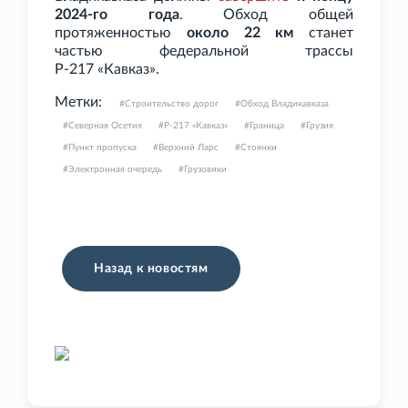
2024-го года
. Обход общей
протяженностью
около 22
км
станет
частью федеральной трассы
Р-217
«Кавказ».
Метки:
Строительство дорог
Обход Владикавказа
Северная Осетия
Р-217 «Кавказ»
Граница
Грузия
Пункт пропуска
Верхний Ларс
Стоянки
Электронная очередь
Грузовики
Назад к новостям