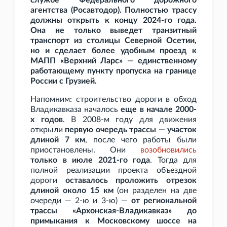
службе Федерального дорожного
агентства (Росавтодор). Полностью трассу
должны открыть к концу 2024-го года.
Она не только выведет транзитный
транспорт из столицы Северной Осетии,
но и сделает более удобным проезд к
МАПП «Верхний Ларс» — единственному
работающему пункту пропуска на границе
России с Грузией.
Напомним: строительство дороги в обход
Владикавказа началось
еще в начале 2000-
х годов
. В 2008-м году для движения
открыли
первую очередь трассы — участок
длиной 7
км
, после чего работы были
приостановлены. Они
возобновились
только в июле 2021-го года
. Тогда для
полной реализации проекта объездной
дороги
оставалось проложить отрезок
длиной около 15
км
(он разделен на две
очереди — 2-ю и 3-ю) —
от региональной
трассы «Архонская-Владикавказ» до
примыкания к Московскому шоссе на