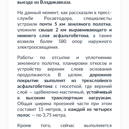
выезде из Владикавказа
.
На данный момент, как рассказали в пресс-
службе Росавтодора, специалисты
устроили
почти 5
км земляного полотна
,
уложили
свыше 2
км выравнивающего и
нижнего слоя асфальтобетона
, а также
возвели более 580 опор наружного
электроосвещения.
Работы по отсыпке и уплотнению
земляного полотна, планировке откосов и
устройству верхних слоев основания
продолжаются. В целом,
дорожное
покрытие выполнят из трехслойного
асфальтобетона
с геосеткой, где верхний
слой — щебеночно-мастичный,
устойчивый
к высоким транспортным нагрузкам
.
Общая ширина проезжей части при этом
составит 15
метров, а
каждой из четырех
полос
— по 3,75
метра.
Кроме того, сейчас выполняется