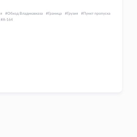
ия
Обход Владикавказа
Граница
Грузия
Пункт пропуска
А-164