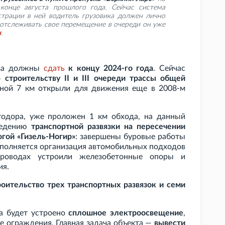
онце августа прошлого года. Сейчас система
трации в ней водитель грузовика должен лично
т отслеживать свое перемещение в очереди он уже
u
.
аза должны
сдать
к концу 2024-го года
. Сейчас
по
строительству II и III очереди трассы общей
ной 7
км открыли для движения еще в 2008-м
тодора, уже проложен 1
км обхода, на данный
зведению
транспортной развязки на пересечении
гой «Гизель-Ногир»
: завершены буровые работы
ыполняется организация автомобильных подходов
роводах устроили железобетонные опоры и
ия.
роительство трех транспортных развязок и семи
а будет устроено
сплошное электроосвещение
,
е ограждения. Главная задача объекта —
вывести