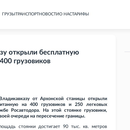
ГРУЗЫ
ТРАНСПОРТ
НОВОСТИ
О НАС
ТАРИФЫ
азу открыли бесплатную
 400 грузовиков
Владикавказу от Архонской станицы открыли
читанную на 400 грузовиков и 250 легковых
жбе Росавтодора. На этой стоянке грузовики,
воей очереди на пересечение границы.
лощадь стоянки достигает 90
тыс. кв.
метров