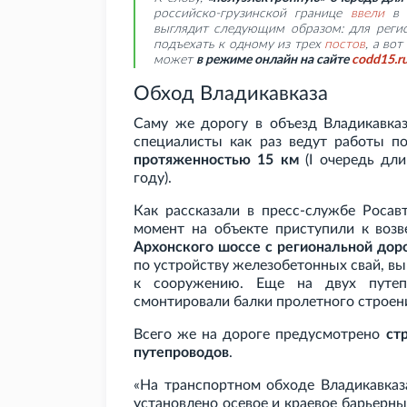
российско-грузинской границе
ввели
в к
выглядит следующим образом: для регис
подъехать к одному из трех
постов
, а во
может
в режиме онлайн на сайте
codd15.r
Обход Владикавказа
Саму же дорогу в объезд Владикавк
специалисты как раз ведут работы 
протяженностью 15
км
(I
очередь дли
году).
Как рассказали в пресс-службе Росав
момент на объекте приступили к во
Архонского шоссе с региональной доро
по устройству железобетонных свай, в
к сооружению. Еще на двух путеп
смонтировали балки пролетного строен
Всего же на дороге предусмотрено
ст
путепроводов
.
«На транспортном обходе Владикавказ
установлено осевое и краевое барьерны