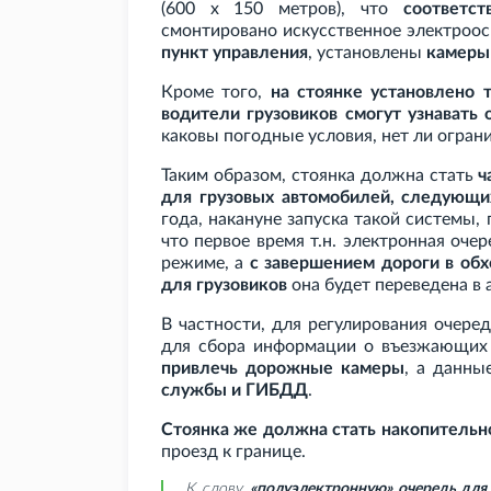
(600
х
150 метров), что
соответс
смонтировано искусственное электроо
пункт управления
, установлены
камеры
Кроме того,
на стоянке установлено
водители грузовиков смогут узнавать 
каковы погодные условия, нет ли огран
Таким образом, стоянка должна стать
ч
для грузовых автомобилей, следующи
года, накануне запуска такой системы,
что первое время т.н. электронная оч
режиме, а
с завершением дороги в об
для грузовиков
она будет переведена в
В частности, для регулирования очере
для сбора информации о въезжающих 
привлечь дорожные камеры
, а данны
службы и ГИБДД
.
Стоянка же должна стать накопительн
проезд к границе.
К слову,
«полуэлектронную» очередь для 