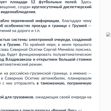
твует площади 12 футбольных полей
. Здесь
свещение, создан
круглосуточный диспетчерский
 видеонаблюдения
.
 табло переменной информации
, благодаря чему
об особенностях проезда к границе с Грузией
—
ичений на дороге и
т.п.
астью системы электронной очереди, созданной
х в Грузию
. По крайней мере, в июне прошлого
 глава Северной Осетии Сергей Меняйло пояснял,
ередь будет функционировать полуавтоматическом
ход Владикавказа и открытием большой стоянки
 автоматический режим.
ди на российско-грузинской границе, а именно —
в Северную Осетию автомобилях, планировали
е с них отправлять
в таможенную, пограничную
ой для грузовиков
, ожидающих своей очереди на
грузовиков в пункте пропуска «Верхний Ларс»
на