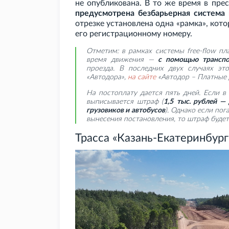
не опубликована. В то же время в пре
предусмотрена безбарьерная система 
отрезке установлена одна «рамка», кот
его регистрационному номеру.
Отметим: в рамках системы free-flow пл
время движения —
с помощью транспо
проезда. В последних двух случаях э
«Автодора»,
на
сайте
«Автодор – Платные д
На постоплату дается пять дней. Если в 
выписывается штраф (
1,5
тыс. рублей —
грузовиков и автобусов
). Однако если пог
вынесения постановления, то штраф будет
Трасса «Казань-Екатеринбург