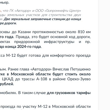
мьер.
ь
, что ГК
«Автодор» и ООО «Газпромнефть-Центр»
ды земельных участков для строительства двух
ти.
Две зеркальные заправочные станции до конца
ре дороги.
осквы до Казани протяженностью около 810
км
го года
. Правда, это будет основной ход дороги,
бъектах придорожной инфраструктуры и
пр.
до конца 2024-го года
.
асса М-12 будет готова для комфортного проезда
ным. Ранее глава «Автодора» Вячеслав Петушенко
тке в Московской области будет стоить около
от ЦКАД до трассы А-108 в районе Орехо-Зуево
рублей
.
томобилях. В таком случае
для грузовиков тарифы
 проезда по участку М-12 в Московской области