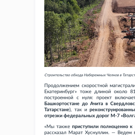
Строительство обхода Набережных Челнов в Татарст
Продолжением скоростной магистрали 
Екатеринбург» тоже длиной около 8
построенной с нуля: проект включае
Башкортостане до Ачита в Свердлов
Татарстане
), так и
реконструированны
отрезки федеральных дорог М-7
«Волг
«Мы также
приступили полноценно к 
рассказал Марат Хуснуллин. — Ведем 