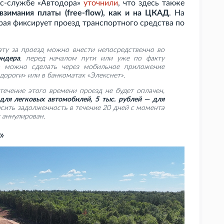
сс-службе «Автодора»
уточнили
, что здесь также
взимания платы (free-flow), как и на ЦКАД
. На
орая фиксирует проезд транспортного средства по
ату за проезд можно внести непосредственно во
ндера
, перед началом пути или уже по факту
то можно сделать через мобильное приложение
ороги» или в банкоматах «Элекснет».
течение этого времени проезд не будет оплачен,
 для легковых автомобилей, 5
тыс. рублей — для
асить задолженность в течение 20
дней с момента
 аннулирован.
»