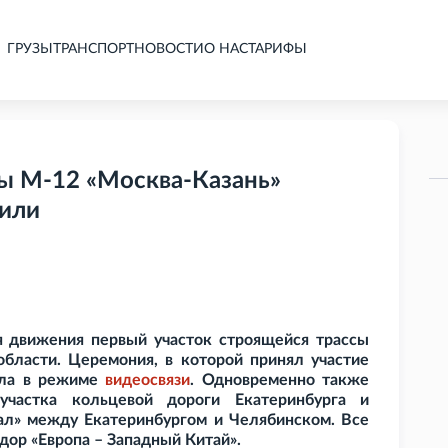
ГРУЗЫ
ТРАНСПОРТ
НОВОСТИ
О НАС
ТАРИФЫ
сы М-12 «Москва-Казань»
били
ля движения первый участок строящейся трассы
бласти. Церемония, в которой принял участие
шла в режиме
видеосвязи
. Одновременно также
 участка кольцевой дороги Екатеринбурга и
ал» между Екатеринбургом и Челябинском. Все
дор «Европа – Западный Китай».