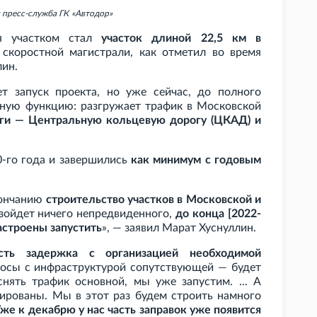
 пресс-служба ГК
«Автодор»
я участком стал
участок длиной 22,5
км в
скоростной магистрали, как отметил во время
ин.
т запуск проекта, но уже сейчас, до полного
ную функцию: разгружает трафик в Московской
ги — Центральную кольцевую дорогу (ЦКАД) и
0-го года и завершились
как минимум с годовым
кончанию
строительство участков в Московской и
изойдет ничего непредвиденного,
до конца [2022-
астроены запустить
», — заявил Марат Хуснуллин.
сть задержка с организацией необходимой
росы с инфраструктурой сопутствующей — будет
снять трафик основной, мы уже запустим. ... А
ктированы. Мы в этот раз будем строить намного
же к декабрю у нас часть заправок уже появится