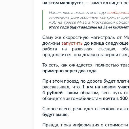
на этом маршруте
», — заметил вице-пре
Напомним: в июле этого года
сообщалос
заключили долгосрочные контракты арен
АЗС на трассе М-12 в Московской облас
этого года будут введены на 51-м километ
Саму же скоростную магистраль от М
должны
запустить
до конца следующе
работа на развязках, съездах, о
продолжится, она должна завершиться
То есть, как ожидается, полностью тр
примерно через два года
.
При этом проезд по дороге будет плат
рассказывал, что
1
км на новом учас
4
рублей
. Таким образом, весь путь 
обойдется автомобилистам
почти в 100
Скорее всего, речь идет о легковых ав
будут выше
.
Правда, пока информация о стоимости