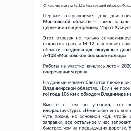
Открытие участка М-12 в Московской области/Фото:
Первым открывшимся для движени
Московской области
— самое начало 
церемонии вице-премьер Марат Хуснулл
Этот отрезок не только символизируе
открытия трассы М-12, выполняет важ
области,
соединяя две окружные доро
А-108 «Московское большое кольцо»
.
Работы на участке начались летом 202
опережением срока
.
На данный момент близится также к о
Владимирской областях
. «Если не про
го] года 106
км с обходом Владимира н
Вместе с тем он уточнил, что
е
инфраструктуры
. «Немножко есть воп
чуть позже, но основной ход, чтобы 
заправки, все остальное у нас запрое
быстрее, чем на предыдущих дорогах.
У