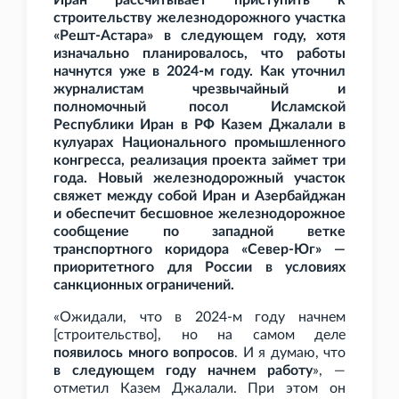
Иран рассчитывает приступить к
строительству железнодорожного участка
«Решт-Астара» в следующем году, хотя
изначально планировалось, что работы
начнутся уже в 2024-м году. Как уточнил
журналистам чрезвычайный и
полномочный посол Исламской
Республики Иран в РФ Казем Джалали в
кулуарах Национального промышленного
конгресса, реализация проекта займет три
года. Новый железнодорожный участок
свяжет между собой Иран и Азербайджан
и обеспечит бесшовное железнодорожное
сообщение по западной ветке
транспортного коридора «Север-Юг» —
приоритетного для России в условиях
санкционных ограничений.
«Ожидали, что в 2024-м году начнем
[строительство], но на самом деле
появилось много вопросов
. И я думаю, что
в следующем году начнем работу
», —
отметил Казем Джалали. При этом он