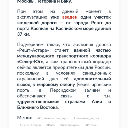
Москвы, Тегерана и Баку
.
При этом на данный момент в
эксплуатацию
уже
введен
один участок
железной дороги — от города Решт до
порта Каспиан на Каспийском море длиной
37
км
.
Подчеркнем также, что железная дорога
«Решт-Астара» станет
важной частью
международного транспортного коридора
«Север-Юг»
, а сам транспортный коридор
сейчас является приоритетным для России,
поскольку в условиях санкционных
ограничений дает ей
дополнительный
выход к мировому океану
(через иранские
порты в Персидском заливе) и
обеспечивает
связь с т.н.
«дружественными» странами Азии и
Ближнего Востока
.
Метки:
Строительство дорог
Железная дорога
«Решт-Астара»
Иран
Азербайджан
Россия