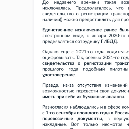
До недавнего времени такая воз
исключалась. Предполагалось, что 
свидетельство о регистрации транспо
наличии)) можно предоставлять для пр
Единственное исключение ранее бы
электронном виде, с января 2020-го
предъявляться сотруднику ГИБДД.
Однако еще с 2021-го года водительс
оцифровывать. Так, осенью 2021-го го
свидетельства о регистрации транс
прошлого года подобный пилотн
удостоверение
.
Правда, из-за отсутствия изменени
возможностью перевести свои докуме
иметь при себе их бумажные аналоги
.
Разногласия наблюдались и в сфере ко
с 1-го сентября прошлого года в Росс
перевозочные документы
, в перву
накладные. Вот только несмотря н