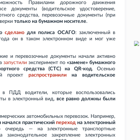
можность Правилами дорожного движения
все документы (водительское удостоверение,
ртного средства, перевозочные документы (при
оверки
только на бумажном носителе
.
ло
сделано
для полиса ОСАГО
: заключенный в
 года он в таком электронном виде и мог уже
кие и перевозочные документы начали активно
да
запустили
эксперимент по
«замене» бумажного
портного средства (СТС) на QR-код
. Осенью
ый проект
распространили
на водительское
й в ПДД водители, которые воспользовались
нты в электронный вид,
все равно должны были
ммерческих автомобильных перевозок. Например,
ии начался практический
переход
на электронный
ю очередь — на электронные транспортные
а законодательное закрепление электронных