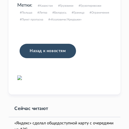
Метки:
Казахстан
Грузовики
Грузоперевозки
Польша
Литва
Беларусь
Граница
Ограничения
Пункт пропуска
«Козловичи/Кукурыки»
Назад к новостям
Сейчас читают
«Яндекс» сделал общедоступной карту с очередями