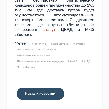
сети беспилотных логистических
коридоров общей протяженностью до 19,5
тыс. км
, где доставка грузов будет
осуществляться автоматизированными
транспортными средствами. Следующими
трассами, где запустят «беспилотный»
эксперимент,
станут
ЦКАД и М-12
«Восток»
.
Метки:
Технологии
Беспилотники
Грузовики
М-11 «Москва-Санкт-Петербург»
«Беспилотный» эксперимент
Беспилотные логистические коридоры
КамАЗ
ЦКАД
М-12 «Восток»
Назад к новостям