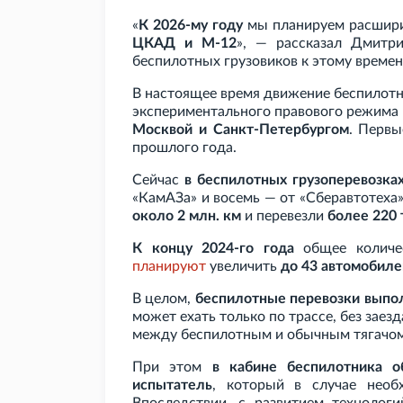
«
К 2026-му году
мы планируем расшири
ЦКАД и М-12
», — рассказал Дмитри
беспилотных грузовиков к этому време
В настоящее время движение беспилотн
экспериментального правового режим
Москвой и Санкт-Петербургом
. Первы
прошлого года.
Сейчас
в беспилотных грузоперевозка
«КамАЗа» и восемь — от «Сберавтотеха»
около 2
млн. км
и перевезли
более 220
К концу 2024-го года
общее количес
планируют
увеличить
до 43 автомобиле
В целом,
беспилотные перевозки выпо
может ехать только по трассе, без заез
между беспилотным и обычным тягачом
При этом
в кабине беспилотника о
испытатель
, который в случае необ