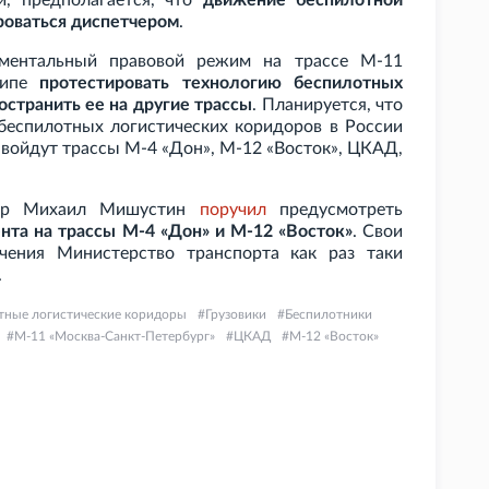
й, предполагается, что
движение беспилотной
роваться диспетчером
.
иментальный правовой режим на трассе М-11
ципе
протестировать технологию беспилотных
остранить ее на другие трассы
. Планируется, что
беспилотных логистических коридоров в России
о войдут трассы М-4 «Дон», М-12 «Восток», ЦКАД,
стр Михаил Мишустин
поручил
предусмотреть
нта на трассы М-4 «Дон» и М-12 «Восток»
. Свои
чения Министерство транспорта как раз таки
.
тные логистические коридоры
Грузовики
Беспилотники
М-11 «Москва-Санкт-Петербург»
ЦКАД
М-12 «Восток»