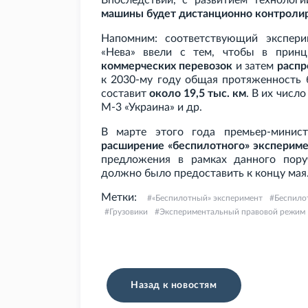
Впоследствии, с развитием технологи
машины будет дистанционно контроли
Напомним: соответствующий экспер
«Нева» ввели с тем, чтобы в прин
коммерческих перевозок
и затем
распр
к 2030-му году общая протяженность 
составит
около 19,5 тыс. км
. В их числ
М-3 «Украина» и
др.
В марте этого года премьер-мини
расширение «беспилотного» экспериме
предложения в рамках данного пору
должно было предоставить к концу мая
Метки:
«Беспилотный» эксперимент
Беспило
Грузовики
Экспериментальный правовой режим
Назад к новостям