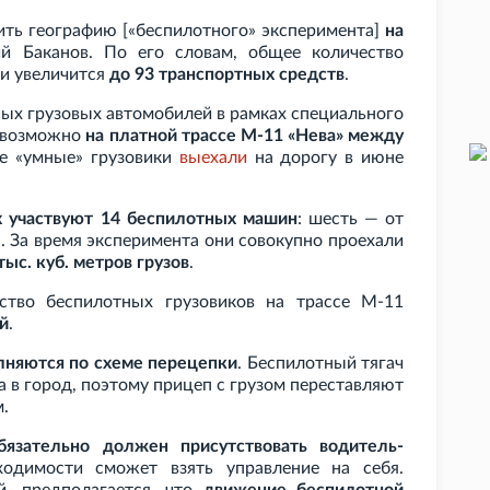
ть географию [«беспилотного» эксперимента]
на
й Баканов. По его словам, общее количество
ни увеличится
до 93 транспортных средств
.
ых грузовых автомобилей в рамках специального
а возможно
на платной трассе М-11 «Нева» между
е «умные» грузовики
выехали
на дорогу в июне
х участвуют 14 беспилотных машин
: шесть — от
. За время эксперимента они совокупно проехали
тыс. куб.
метров грузов
.
тво беспилотных грузовиков на трассе М-11
й
.
лняются по схеме перецепки
. Беспилотный тягач
да в город, поэтому прицеп с грузом переставляют
.
бязательно должен присутствовать водитель-
ходимости сможет взять управление на себя.