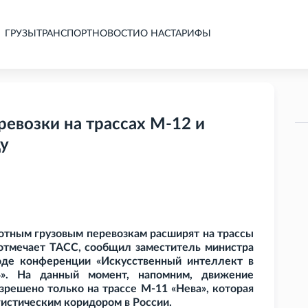
ГРУЗЫ
ТРАНСПОРТ
НОВОСТИ
О НАС
ТАРИФЫ
евозки на трассах М-12 и
ду
отным грузовым перевозкам расширят на трассы
отмечает ТАСС, сообщил заместитель министра
оде конференции «Искусственный интеллект в
4». На данный момент, напомним, движение
зрешено только на трассе М-11 «Нева», которая
истическим коридором в России.