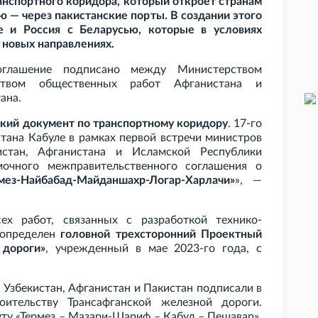
ранспортного коридора, который откроет странам
 — через пакистанские порты. В создании этого
е и Россия с Беларусью, которые в условиях
 новых направлениях.
соглашение подписано между Министерством
рством общественных работ Афганистана и
ана.
кий документ по транспортному коридору
. 17-го
тана Кабуле в рамках первой встречи министров
истан, Афганистана и Исламской Республики
мочного межправительственного соглашения о
ез-Найбабад-Майданшахр-Логар-Харлачи»
», —
ех работ, связанных с разработкой технико-
 определен
головной трехсторонний Проектный
 дороги»
, учрежденный в мае 2023-го года, с
а
Узбекистан, Афганистан и Пакистан подписали в
ительству Трансафганской железной дороги.
ту «Термез – Мазари-Шариф – Кабул – Пешавар»,