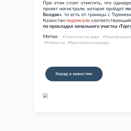
При этом стоит отметить, что одновр
проект магистрали, которая пройдет
по
Болдак»
, то есть от границы с Туркме
Казахстан
подписали
соответствующий 
по прокладке начального участка «Тург
Метки:
Строительство дорог
Трансафганская
Узбекистан
Транспортный коридор
Назад к новостям