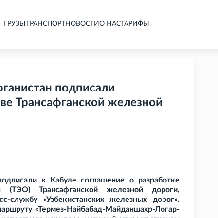
ГРУЗЫ
ТРАНСПОРТ
НОВОСТИ
О НАС
ТАРИФЫ
фганистан подписали
тве Трансафганской железной
подписали в Кабуле соглашение о разработке
ия (ТЭО) Трансафганской железной дороги,
с-службу «Узбекистанских железных дорог».
аршруту «Термез-Найбабад-Майданшахр-Логар-