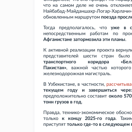
что на самом деле не очень отклоняет
Найбабад-Майданшахр-Логар-Харлачи»
обновленным маршрутом
поезда просл
Тогда предполагалось, что
уже в с
непосредственным работам по про
Афганистане затормозила эти планы
.
К активной реализации проекта вернули
представителей шести стран был
транспортного коридора «Беларусь
Пакистан»
, важной частью которого
железнодорожная магистраль.
В Узбекистане, в частности,
рассчитыв
текущем году и завершиться чере
предположительно составит
около 570
тонн грузов в год
.
Правда, технико-экономическое обоснов
только
к концу 2025-го года
. Таки
приступят
только где-то в следующем 