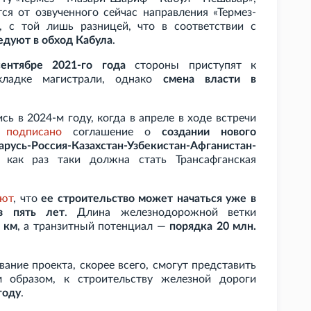
ся от озвученного сейчас направления «Термез-
, с той лишь разницей, что в соответствии с
едуют в обход Кабула
.
ентябре 2021-го года
стороны приступят к
кладке магистрали, однако
смена власти в
сь в 2024-м году, когда в апреле в ходе встречи
о
подписано
соглашение о
создании нового
-Россия-Казахстан-Узбекистан-Афганистан-
 как раз таки должна стать Трансафганская
ают
, что
ее строительство может начаться уже в
з пять лет
. Д
лина железнодорожной ветки
км
, а транзитный потенциал —
порядка 20
млн.
ание проекта, скорее всего, смогут представить
м образом, к строительству железной дороги
году
.