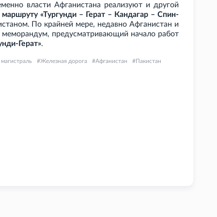
еменно власти Афганистана реализуют и другой
 маршруту «Тургунди – Герат – Кандагар – Спин-
нистаном. По крайней мере, недавно Афганистан и
меморандум, предусматривающий начало работ
унди-Герат»
.
 магистраль
Железная дорога
Афганистан
Пакистан