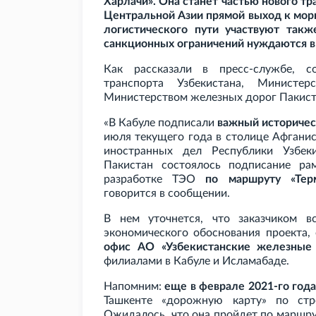
Харлачи». Она станет частью нового т
Центральной Азии прямой выход к морю
логистического пути участвуют такж
санкционных ограничений нуждаются в
Как рассказали в пресс-службе, 
транспорта Узбекистана, Министе
Министерством железных дорог Пакист
«В Кабуле подписали
важный историчес
июля текущего года в столице Афганис
иностранных дел Республики Узбек
Пакистан состоялось подписание ра
разработке ТЭО
по маршруту «Терм
говорится в сообщении.
В нем уточнется, что заказчиком вс
экономического обоснования проекта,
офис АО «Узбекистанские железные
филиалами в Кабуле и Исламабаде.
Напомним:
еще в феврале 2021-го год
Ташкенте «дорожную карту» по стро
Ожидалось, что она пройдет по маршру