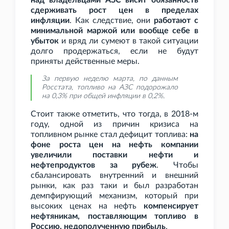
над владельцами АЗС висит обязанность
сдерживать рост цен в пределах
инфляции
. Как следствие, они
работают с
минимальной маржой или вообще себе в
убыток
и вряд ли сумеют в такой ситуации
долго продержаться, если не будут
приняты действенные меры.
За первую неделю марта, по данным
Росстата, топливо на АЗС подорожало
на 0,3% при общей инфляции в 0,2%.
Стоит также отметить, что тогда, в 2018-м
году, одной из причин кризиса на
топливном рынке стал дефицит топлива:
на
фоне роста цен на нефть компании
увеличили поставки нефти и
нефтепродуктов за рубеж
. Чтобы
сбалансировать внутренний и внешний
рынки, как раз таки и был разработан
демпфирующий механизм, который при
высоких ценах на нефть
компенсирует
нефтяникам, поставляющим топливо в
Россию, недополученную прибыль
.