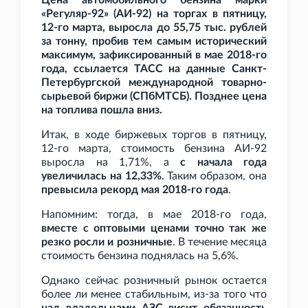
Цена автомобильного бензина марки
«Регуляр-92» (АИ-92) на торгах в пятницу,
12-го марта, выросла до 55,75
тыс. рублей
за тонну, пробив тем самым исторический
максимум, зафиксированный в мае 2018-го
года, ссылается ТАСС на данные Санкт-
Петербургской международной товарно-
сырьевой биржи (СПбМТСБ). Позднее цена
на топлива пошла вниз.
Итак, в ходе биржевых торгов в пятницу,
12-го марта, стоимость бензина АИ-92
выросла на 1,71%, а
с начала года
увеличилась на 12,33%
. Таким образом, она
превысила рекорд мая 2018-го года
.
Напомним: тогда, в мае 2018-го года,
вместе с оптовыми ценами точно так же
резко росли и розничные
. В течение месяца
стоимость бензина поднялась на 5,6%.
Однако сейчас розничный рынок остается
более ли менее стабильным, из-за того что