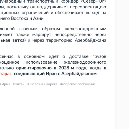
дународный транспортный коридор «Север-Юг»
ии
, поскольку он поддерживает переориентацию
нкционных ограничений и обеспечивает выход на
него Востока и Азии.
вленной главным образом железнодорожным
имеет также маршрут непосредственно через
ьная ветка
) и через территорию Азербайджана
сейчас в основном идет о доставке грузов
ноценное использование железнодорожного
 только
ориентировочно в 2028-м году
, когда
в
тара»
, соединяющий Иран с Азербайджаном
.
Иран
Китай
Железная дорога
Морское сообщение