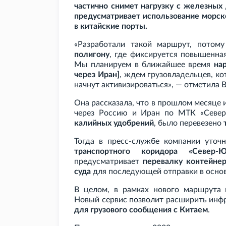
частично снимет нагрузку с железных
предусматривает использование морско
в китайские порты.
«Разработали такой маршрут, потом
полигону
, где фиксируется повышенна
Мы планируем в ближайшее время
на
через Иран]
, ждем грузовладельцев, к
начнут активизироваться», — отметила 
Она рассказала, что в прошлом месяце 
через Россию и Иран по МТК «Севе
калийных удобрений
, было перевезено
Тогда в пресс-службе компании уточ
транспортного коридора «Север-Ю
предусматривает
перевалку контейнер
суда
для последующей отправки в осно
В целом, в рамках нового маршрута
Новый сервис позволит расширить инф
для грузового сообщения с Китаем
.