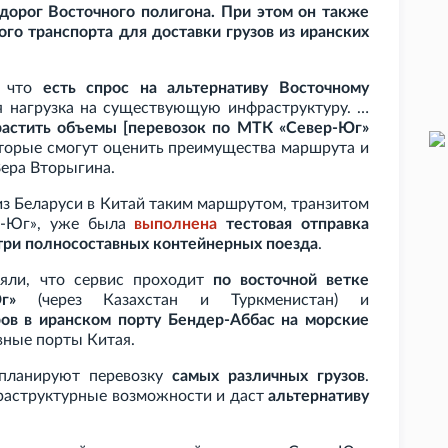
 дорог Восточного полигона. При этом он также
го транспорта для доставки грузов из иранских
у что
есть спрос на альтернативу Восточному
я нагрузка на существующую инфраструктуру. …
растить объемы [перевозок по МТК «Север-Юг»
оторые смогут оценить преимущества маршрута и
Вера Вторыгина.
из Беларуси в Китай таким маршрутом, транзитом
р-Юг», уже была
выполнена
тестовая отправка
три полносоставных контейнерных поезда
.
няли, что сервис проходит
по восточной ветке
г»
(через Казахстан и Туркменистан) и
ов в иранском порту Бендер-Аббас на морские
вные порты Китая.
 планируют перевозку
самых различных грузов
.
раструктурные возможности и даст
альтернативу