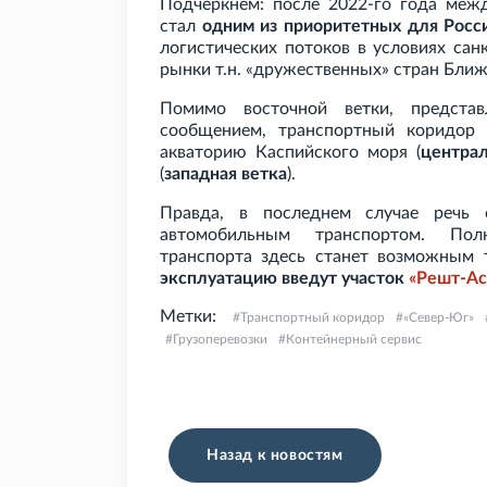
Подчеркнем: после 2022-го года меж
стал
одним из приоритетных для Росс
логистических потоков в условиях са
рынки т.н. «дружественных» стран Ближ
Помимо восточной ветки, предста
сообщением, транспортный коридор 
акваторию Каспийского моря (
централ
(
западная ветка
).
Правда, в последнем случае речь 
автомобильным транспортом. Пол
транспорта здесь станет возможным
эксплуатацию введут участок
«Решт-Ас
Метки:
Транспортный коридор
«Север-Юг»
Грузоперевозки
Контейнерный сервис
Назад к новостям