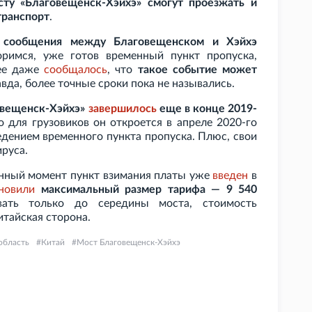
сту «Благовещенск-Хэйхэ» смогут проезжать и
транспорт
.
о сообщения между Благовещенском и Хэйхэ
торимся, уже готов временный пункт пропуска,
нее даже
сообщалось
, что
такое событие может
авда, более точные сроки пока не назывались.
овещенск-Хэйхэ»
завершилось
еще в конце 2019-
о для грузовиков он откроется в апреле 2020-го
едением временного пункта пропуска. Плюс, свои
руса.
нный момент пункт взимания платы уже
введен
в
новили
максимальный размер тарифа — 9
540
вать только до середины моста, стоимость
тайская сторона.
область
Китай
Мост Благовещенск-Хэйхэ