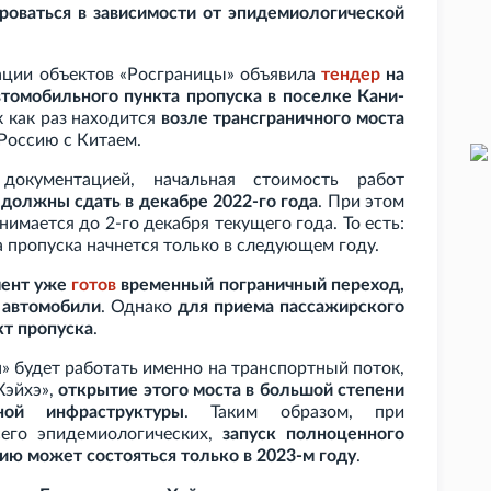
роваться в зависимости от эпидемиологической
тации объектов «Росграницы» объявила
тендер
на
втомобильного пункта пропуска в поселке Кани-
к как раз находится
возле трансграничного моста
Россию с Китаем.
документацией, начальная стоимость работ
 должны сдать в декабре 2022-го года
. При этом
нимается до 2-го декабря текущего года. То есть:
 пропуска начнется только в следующем году.
мент уже
готов
временный пограничный переход,
 автомобили
. Однако
для приема пассажирского
кт пропуска
.
» будет работать именно на транспортный поток,
Хэйхэ»,
открытие этого моста в большой степени
ной инфраструктуры
. Таким образом, при
сего эпидемиологических,
запуск полноценного
ю может состояться только в 2023-м году
.