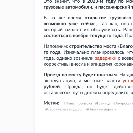
Это значит, что
в 2023-м году по мо
грузовые автомобили, и пассажирский 
В то же время
открытие грузовог
возможно уже сейчас
, так как, пов
который сможет их обслуживать. Ра
состояться в ноябре текущего года
. Пр
Напомним:
строительство моста «Благ
го года
. Изначально планировалось, чт
года, однако возникли
задержки
с возв
коррективы внесла и эпидемия коронави
Проезд по мосту будет платным.
На да
эксплуатацию, а местные власти
уста
рублей
. Правда, он будет действо
оставшегося пути должна определить ки
Метки:
Пункт пропуска
Граница
Амурская 
Строительство дорог
Платные дороги