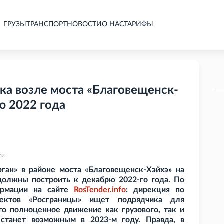
ГРУЗЫ
ТРАНСПОРТ
НОВОСТИ
О НАС
ТАРИФЫ
ка возле моста «Благовещенск-
ю 2022 года
ти
ган» в районе моста «Благовещенск-Хэйхэ» на
должны построить к декабрю 2022-го года. По
ормации на сайте
RosTender.info
: дирекция по
ъектов «Росграницы» ищет подрядчика для
что полноценное движение как грузового, так и
 станет возможным в 2023-м году. Правда, в