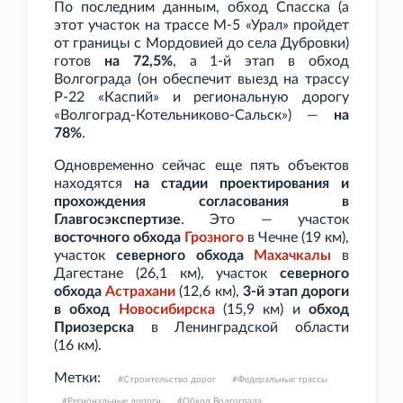
По последним данным, обход Спасска (а
этот участок на трассе М-5 «Урал» пройдет
от границы с Мордовией до села Дубровки)
готов
на 72,5%
, а 1-й этап в обход
Волгограда (он обеспечит выезд на трассу
Р-22 «Каспий» и региональную дорогу
«Волгоград-Котельниково-Сальск») —
на
78%
.
Одновременно сейчас еще пять объектов
находятся
на стадии проектирования и
прохождения согласования в
Главгосэкспертизе
. Это — участок
восточного обхода
Грозного
в Чечне (19
км),
участок
северного обхода
Махачкалы
в
Дагестане (26,1
км), участок
северного
обхода
Астрахани
(12,6
км),
3-й этап дороги
в обход
Новосибирска
(15,9
км) и
обход
Приозерска
в Ленинградской области
(16
км).
Метки:
Строительство дорог
Федеральные трассы
Региональные дороги
Обход Волгограда