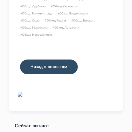
Обход Дербента
Обход Хасавюрта
Обход Калининграда
Обход Владикавказа
Обход Орла
Обход Рязани
Обход Грозного
Обход Махачкалы
Обход Астрахани
Обход Новосибирска
Назад к новостям
Сейчас читают