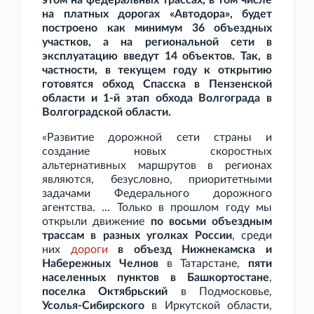
этом на федеральных трассах, в том числе
на платных дорогах «Автодора», будет
построено как минимум 36 объездных
участков, а на региональной сети в
эксплуатацию введут 14 объектов. Так, в
частности, в текущем году к открытию
готовятся обход Спасска в Пензенской
области и 1-й этап обхода Волгограда в
Волгоградской области.
«Развитие дорожной сети страны и
создание новых скоростных
альтернативных маршрутов в регионах
являются, безусловно, приоритетными
задачами Федерального дорожного
агентства. ... Только в прошлом году мы
открыли движение
по восьми объездным
трассам в разных уголках России
, среди
них
дороги
в объезд Нижнекамска и
Набережных Челнов
в Татарстане,
пяти
населенных пунктов в Башкортостане
,
поселка Октябрьский
в Подмосковье,
Усолья-Сибирского
в Иркутской области,