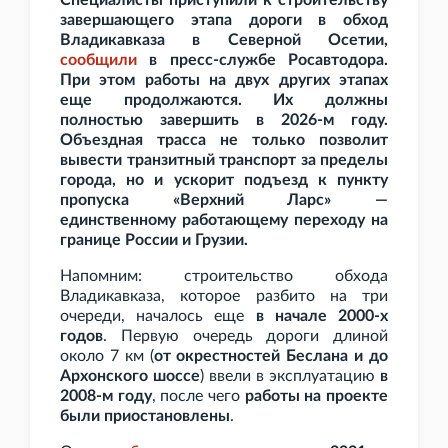
Специалисты приступили к строительству
завершающего этапа дороги в обход
Владикавказа в Северной Осетии,
сообщили
в пресс-службе Росавтодора.
При этом работы на двух других этапах
еще продолжаются. Их должны
полностью завершить в 2026-м году.
Объездная трасса не только позволит
вывести транзитный транспорт за пределы
города, но и ускорит подъезд к пункту
пропуска «Верхний Ларс» —
единственному работающему переходу на
границе России и Грузии.
Напомним: строительство обхода
Владикавказа, которое разбито на три
очереди, началось еще
в начале 2000-х
годов
. Первую очередь дороги длиной
около 7
км (
от окрестностей Беслана и до
Архонского шоссе
) ввели в эксплуатацию
в
2008-м году
, после чего
работы на проекте
были приостановлены
.