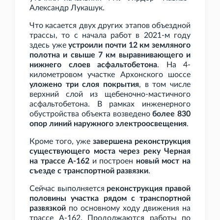
Александр Лукашук.
Что касается двух других этапов объездной
трассы, то с начала работ в 2021-м году
здесь уже
устроили почти 12
км земляного
полотна и свыше 7
км выравнивающего и
нижнего слоев асфальтобетона
. На 4-
километровом участке Архонского шоссе
уложено три слоя покрытия
, в том числе
верхний слой из щебеночно-мастичного
асфальтобетона. В рамках инженерного
обустройства объекта возведено
более 830
опор линий наружного электроосвещения
.
Кроме того, уже
завершена реконструкция
существующего моста через реку Черная
на трассе А-162
и построен
новый мост на
съезде с транспортной развязки
.
Сейчас выполняется
реконструкция правой
половины участка рядом с транспортной
развязкой
по основному ходу движения на
трассе А-162. Продолжаются работы по