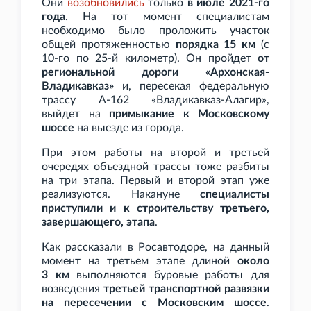
Они
возобновились
только
в июле 2021-го
года
. На тот момент специалистам
необходимо было проложить участок
общей протяженностью
порядка 15
км
(с
10-го по 25-й километр). Он пройдет
от
региональной дороги «Архонская-
Владикавказ»
и, пересекая федеральную
трассу А-162 «Владикавказ-Алагир»,
выйдет на
примыкание к Московскому
шоссе
на выезде из города.
При этом работы на второй и третьей
очередях объездной трассы тоже разбиты
на три этапа. Первый и второй этап уже
реализуются. Накануне
специалисты
приступили и к строительству третьего,
завершающего, этапа
.
Как рассказали в Росавтодоре, на данный
момент на третьем этапе длиной
около
3
км
выполняются буровые работы для
возведения
третьей транспортной развязки
на пересечении с Московским шоссе
.