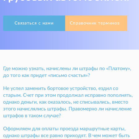
Связаться с нами
Справочник терминов
Где можно узнать, начислены ли штрафы по «Платону»,
до того как придет «письмо счастья»?
Не успел заменить бортовое устройство, ездил со
старым. Счет при этом продолжал исправно пополнять,
однако деньги, как оказалось, не списывались, вместо
этого начислялись штрафы. Правомерно ли начисление
штрафов в таком случае?
Оформляем для оплаты проезда маршрутные карты,
однако штрафы все равно приходят. В чем может быть