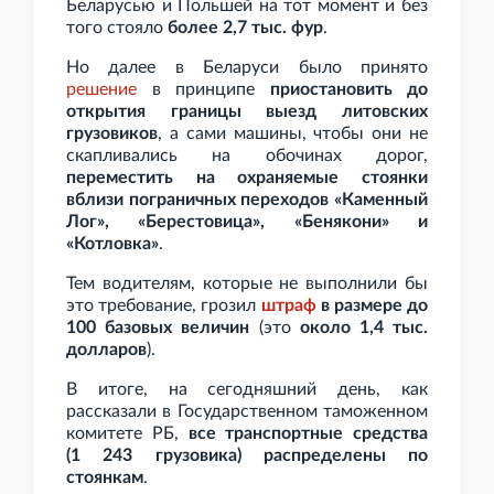
Беларусью и Польшей на тот момент и без
того стояло
более 2,7
тыс. фур
.
Но далее в Беларуси было принято
решение
в принципе
приостановить до
открытия границы выезд литовских
грузовиков
, а сами машины, чтобы они не
скапливались на обочинах дорог,
переместить на охраняемые стоянки
вблизи пограничных переходов «Каменный
Лог», «Берестовица», «Бенякони» и
«Котловка»
.
Тем водителям, которые не выполнили бы
это требование, грозил
штраф
в размере до
100 базовых величин
(это
около 1,4
тыс.
долларов
).
В итоге, на сегодняшний день, как
рассказали в Государственном таможенном
комитете РБ,
все транспортные средства
(1
243 грузовика) распределены по
стоянкам
.