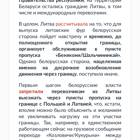
Правительства республики
, на территории
Беларуси остались граждане Литвы, в том
числе и международные перевозчики.
В целом, Литва
рассчитывала
на то, что для
выпуска литовских фур белорусская
сторона пойдет навстречу и
временно, до
полноценного открытия границы,
организует обслуживание в пункте
пропуска «Бенякони/Шальчининкай»
.
Однако белорусская сторона,
нацеленная
именно на досрочное возобновление
движения через границу
, поступила иначе.
Первым шагом белорусские власти
запретили
перевозчикам из Литвы
выезжать через пункты пропуска на
границе с Польшей и Латвией
, что, кстати,
вполне можно было объяснить и желанием
не увеличивать нагрузку на эти участки
границы. Так, например, в единственном
работающем сейчас на грузовое сообщение
переходе «Козловичи/Кукурыки» между