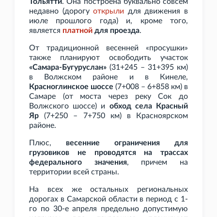
Тольятти
. Она построена буквально совсем
недавно (дорогу
открыли
для движения в
июле прошлого года) и, кроме того,
является
платной
для проезда
.
От традиционной весенней «просушки»
также планируют освободить участок
«Самара-Бугуруслан»
(31+245 – 31+395
км)
в Волжском районе и в Кинеле,
Красноглинское шоссе
(7+008 – 6+858
км) в
Самаре (от моста через реку Сок до
Волжского шоссе) и
обход села Красный
Яр
(7+250 – 7+750
км) в Красноярском
районе.
Плюс,
весенние ограничения для
грузовиков не проводятся на трассах
федерального значения
, причем на
территории всей страны.
На всех же остальных региональных
дорогах в Самарской области в период с 1-
го по 30-е апреля предельно допустимую