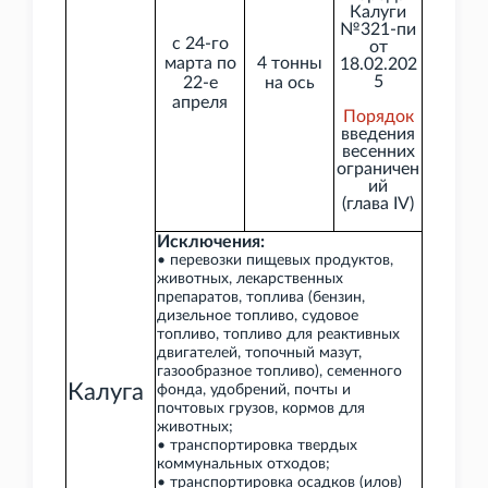
Калуги
№321-пи
с 24-го
от
марта по
4 тонны
18.02.202
5
22-е
на ось
апреля
Порядок
введения
весенних
ограничен
ий
(глава
IV)
Исключения:
• перевозки пищевых продуктов,
животных, лекарственных
препаратов, топлива (бензин,
дизельное топливо, судовое
топливо, топливо для реактивных
двигателей, топочный мазут,
газообразное топливо), семенного
Калуга
фонда, удобрений, почты и
почтовых грузов, кормов для
животных;
• транспортировка твердых
коммунальных отходов;
• транспортировка осадков (илов)