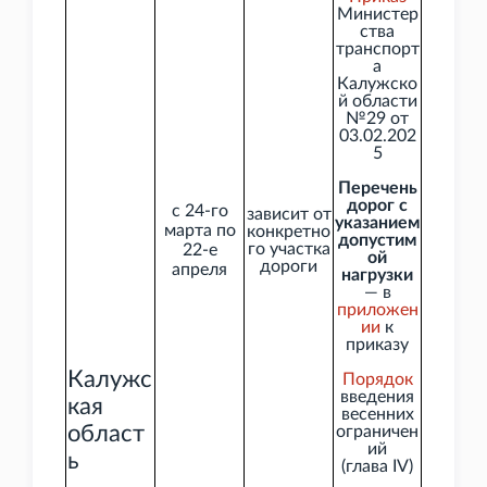
Министер
ства
транспорт
а
Калужско
й области
№29 от
03.02.202
5
Перечень
дорог с
с 24-го
зависит от
указанием
марта по
конкретно
допустим
го участка
22-е
ой
дороги
апреля
нагрузки
— в
приложен
ии
к
приказу
Калужс
Порядок
введения
кая
весенних
област
ограничен
ий
ь
(глава
IV)