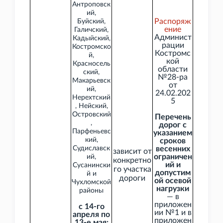
Антроповск
ий,
Распоряж
Буйский,
ение
Галичский,
Админист
Кадыйский,
рации
Костромско
Костромс
й,
кой
Красносель
области
ский,
№28-ра
Макарьевск
от
ий,
24.02.202
Нерехтский
5
, Нейский,
Островский
Перечень
,
дорог с
Парфеньевс
указанием
кий,
сроков
Судиславск
весенних
зависит от
ограничен
ий,
конкретно
ий и
Сусанински
го участка
допустим
й и
дороги
ой осевой
Чухломской
нагрузки
районы
— в
приложен
с 14-го
ии
№1 и в
апреля по
приложен
13-е мая: