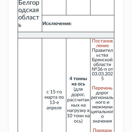
Белгор
одская
област
Исключения:
ь
Постанов
ление
Правител
ьства
Брянской
области
№36-п от
03.03.202
4
тонны
5
на ось
Перечень
(для
с 15-го
дорог
дорог,
марта по
региональ
рассчитан
ного и
13-е
ных на
межмуни
апреля
нагрузку в
ципальног
10
тонн на
о
ось)
значения
Порядок