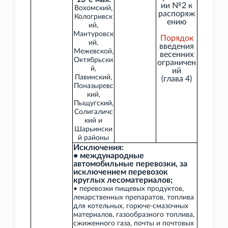
ии
№2 к
Вохомский,
распоряж
Кологривск
ению
ий,
Мантуровск
Порядок
ий,
введения
Межевской,
весенних
Октябрьски
ограничен
й,
ий
Павинский,
(глава
4)
Поназыревс
кий,
Пыщугский,
Солигаличс
кий и
Шарьински
й районы
Исключения:
• международные
автомобильные перевозки, за
исключением перевозок
круглых лесоматериалов;
• перевозки пищевых продуктов,
лекарственных препаратов, топлива
для котельных, горюче-смазочных
материалов, газообразного топлива,
сжиженного газа, почты и почтовых