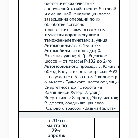
биологических очистных
сооружений хозяйственно-бытовой
и смешанной канализации после
завершения операций по их
обработке согласно
технологическому регламенту;
•
участки дорог, ведущие в
таможенным пунктам:
1. улица
Автомобильная; 2. 1-й и 2-й
Автомобильные проезды; 3.
Взлетная улица; 4. Грабцевское
шоссе — от трассы Р-132 до 2-го
Автомобильного проезда; 5. Южный
обход Калуги в составе трассы Р-92
— на участке с 5-го по 8-й километр;
6. участок Тульского шоссе от улицы
Энергетиков до поворота на
Калашников Хутор; 7. улица
Энергетиков; 8. проезд Энтузиастов;
9. дорога, соединяющая село
Козлово с трассой «Вязьма-Калуга».
с 31-го
марта по
29-е
апреля: