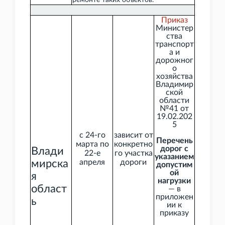
ремонте таких объектов.
Приказ
Министер
ства
транспорт
а и
дорожног
о
хозяйства
Владимир
ской
области
№41 от
19.02.202
5
с 24-го
зависит от
Перечень
марта по
конкретно
дорог с
Влади
22-е
го участка
указанием
мирска
апреля
дороги
допустим
ой
я
нагрузки
област
— в
приложен
ь
ии к
приказу