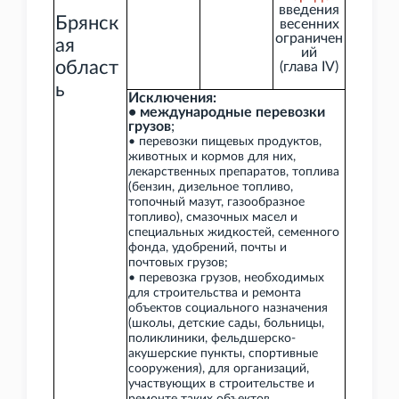
введения
Брянск
весенних
ограничен
ая
ий
област
(глава
IV)
ь
Исключения:
• международные перевозки
грузов
;
• перевозки пищевых продуктов,
животных и кормов для них,
лекарственных препаратов, топлива
(бензин, дизельное топливо,
топочный мазут, газообразное
топливо), смазочных масел и
специальных жидкостей, семенного
фонда, удобрений, почты и
почтовых грузов;
• перевозка грузов, необходимых
для строительства и ремонта
объектов социального назначения
(школы, детские сады, больницы,
поликлиники, фельдшерско-
акушерские пункты, спортивные
сооружения), для организаций,
участвующих в строительстве и