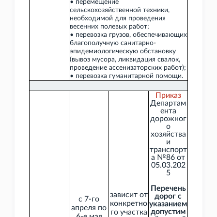
• перемещение
сельскохозяйственной техники,
необходимой для проведения
весенних полевых работ;
• перевозка грузов, обеспечивающих
благополучную санитарно-
эпидемиологическую обстановку
(вывоз мусора, ликвидация свалок,
проведение ассенизаторских работ);
• перевозка гуманитарной помощи.
Приказ
Департам
ента
дорожног
о
хозяйства
и
транспорт
а №86 от
05.03.202
5
Перечень
зависит от
дорог с
с 7-го
конкретно
указанием
апреля по
допустим
го участка
6-е мая