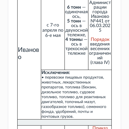
Админист
6 тонн
—
рации
одиночная
города
ось,
Иваново
5 тонн
—
№441 от
с 7-го
ось в
06.03.202
апреля по
двухосной
5
тележке,
6-е мая
4 тонны
—
Порядок
ось в
введения
трехосной
весенних
Иванов
тележке
ограничен
о
ий
(глава
IV)
Исключения:
• перевозки пищевых продуктов,
животных, лекарственных
препаратов, топлива (бензин,
дизельное топливо, судовое
топливо, топливо для реактивных
двигателей, топочный мазут,
газообразное топливо), семенного
фонда, удобрений, почты и
почтовых грузов.
Приказ