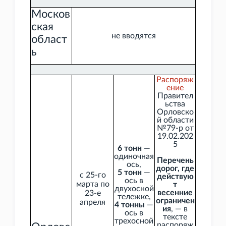
Москов
ская
не вводятся
област
ь
Распоряж
ение
Правител
ьства
Орловско
й области
№79-р от
19.02.202
5
6
тонн
—
одиночная
Перечень
ось,
дорог, где
5
тонн
—
с 25-го
действую
ось в
марта по
т
двухосной
весенние
23-е
тележке,
ограничен
апреля
4
тонны
—
ия
, — в
ось в
тексте
трехосной
распоряж