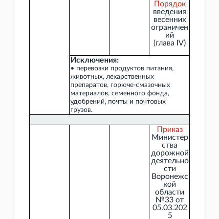
Порядок
введения
весенних
ограничен
ий
(глава
IV)
Исключения:
• перевозки продуктов питания,
животных, лекарственных
препаратов, горюче-смазочных
материалов, семенного фонда,
удобрений, почты и почтовых
грузов.
Приказ
Министер
ства
дорожной
деятельно
сти
Воронежс
кой
области
№33 от
05.03.202
5