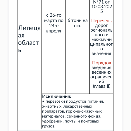
№71 от
10.03.202
5
с 26-го
марта по
6 тонн на
Перечень
дорог
24-е
ось
Липецк
региональ
апреля
ая
ного и
межмуни
област
ципальног
о
ь
значения
Порядок
введения
весенних
ограничен
ий
(глава
II)
Исключения:
• перевозки продуктов питания,
животных, лекарственных
препаратов, горюче-смазочных
материалов, семенного фонда,
удобрений, почты и почтовых
грузов.