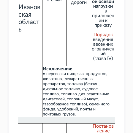
ой осевой
дороги
Иванов
нагрузки
— в
ская
приложен
ии к
област
приказу
ь
Порядок
введения
весенних
ограничен
ий
(глава
IV)
Исключения:
• перевозки пищевых продуктов,
животных, лекарственных
препаратов, топлива (бензин,
дизельное топливо, судовое
топливо, топливо для реактивных
двигателей, топочный мазут,
газообразное топливо), семенного
фонда, удобрений, почты и
почтовых грузов.
Постанов
ление