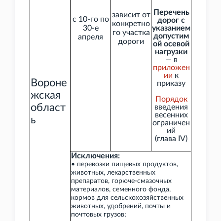
Перечень
зависит от
с 10-го по
дорог с
конкретно
30-е
указанием
го участка
допустим
апреля
дороги
ой осевой
нагрузки
— в
приложен
ии
к
Вороне
приказу
жская
Порядок
област
введения
весенних
ь
ограничен
ий
(глава
IV)
Исключения:
• перевозки пищевых продуктов,
животных, лекарственных
препаратов, горюче-смазочных
материалов, семенного фонда,
кормов для сельскохозяйственных
животных, удобрений, почты и
почтовых грузов;