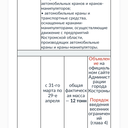
автомобильных кранов и кранов-
манипуляторов;
• автомобильные краны и
транспортные средства,
оснащенные кранами-
манипуляторами, осуществляющие
движение с предприятий
Костромской области,
производящих автомобильные
краны и краны-манипуляторы.
Объявлен
ие
на
официаль
ном сайте
Админист
рации
с 31-го
общая
города
марта по
фактическ
Костромы
29-е
ая масса
Порядок
апреля
—
12
тонн
введения
весенних
ограничен
ий
(глава
4)