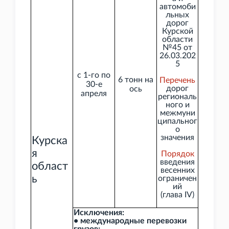
автомоби
льных
дорог
Курской
области
№45 от
26.03.202
5
с 1-го по
6 тонн на
Перечень
30-е
дорог
ось
апреля
региональ
ного и
межмуни
ципальног
о
значения
Курска
я
Порядок
введения
област
весенних
ь
ограничен
ий
(глава
IV)
Исключения:
• международные перевозки