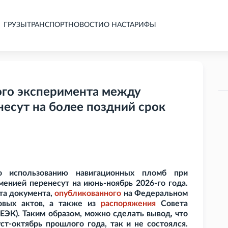
ГРУЗЫ
ТРАНСПОРТ
НОВОСТИ
О НАС
ТАРИФЫ
ого эксперимента между
есут на более поздний срок
о использованию навигационных пломб при
менией перенесут на июнь-ноябрь 2026-го года.
кта документа,
опубликованного
на Федеральном
овых актов, а также из
распоряжения
Совета
ЕЭК). Таким образом, можно сделать вывод, что
ст-октябрь прошлого года, так и не состоялся.