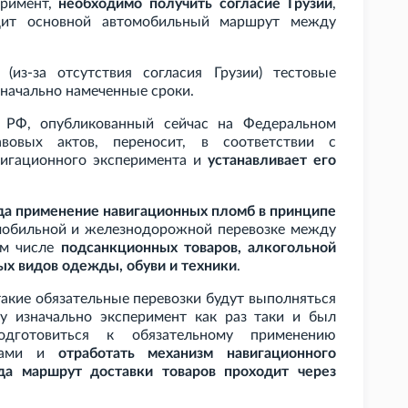
еримент,
необходимо получить согласие Грузии
,
дит основной автомобильный маршрут между
из-за отсутствия согласия Грузии) тестовые
оначально намеченные сроки.
РФ, опубликованный сейчас на Федеральном
вовых актов, переносит, в соответствии с
вигационного эксперимента и
устанавливает его
ода применение навигационных пломб в принципе
обильной и железнодорожной перевозке между
ом числе
подсанкционных товаров, алкогольной
ых видов одежды, обуви и техники
.
 такие обязательные перевозки будут выполняться
у изначально эксперимент как раз таки и был
одготовиться к обязательному применению
анами и
отработать механизм навигационного
да маршрут доставки товаров проходит через