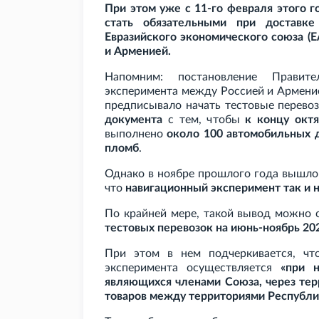
При этом уже с 11-го февраля этого 
стать обязательными при доставк
Евразийского экономического союза (Е
и Арменией.
Напомним: постановление Правител
эксперимента между Россией и Армен
предписывало начать тестовые перево
документа
с тем, чтобы
к концу октя
выполнено
около 100 автомобильных 
пломб
.
Однако в ноябре прошлого года вышло 
что
навигационный эксперимент так и н
По крайней мере, такой вывод можно с
тестовых перевозок на июнь-ноябрь 202
При этом в нем подчеркивается, чт
эксперимента осуществляется
«при н
являющихся членами Союза, через те
товаров между территориями Республи