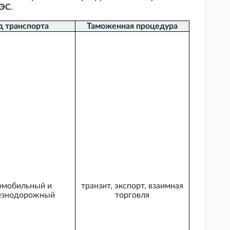
АЭС
.
д транспорта
Таможенная процедура
омобильный и
транзит, экспорт, взаимная
езнодорожный
торговля