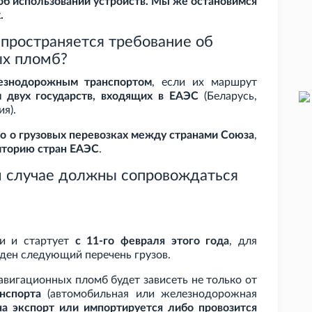
об использовании устройств. Мы же остановимся
.
спространяется требование об
ых пломб?
езнодорожным транспортом
, если их маршрут
 двух государств, входящих в ЕАЭС
(Беларусь,
я).
о о грузовых перевозках между странами Союза
,
риторию стран ЕАЭС
.
м случае должны сопровождаться
ки и стартует
с 11-го февраля этого года
, для
ден следующий перечень грузов.
вигационных пломб будет зависеть не только от
нспорта
(автомобильная или железнодорожная
 на экспорт или импортируется либо провозится