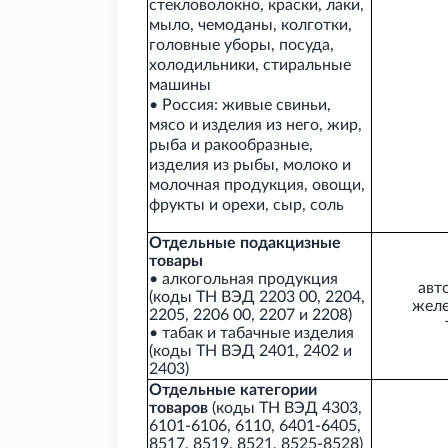
стекловолокно, краски, лаки,
мыло, чемоданы, колготки,
головные уборы, посуда,
холодильники, стиральные
машины
• Россия: живые свиньи,
мясо и изделия из него, жир,
рыба и ракообразные,
изделия из рыбы, молоко и
молочная продукция, овощи,
фрукты и орехи, сыр, соль
Отдельные подакцизные
товары
• алкогольная продукция
авт
(коды ТН
ВЭД 2203
00, 2204,
жел
2205, 2206
00, 2207 и 2208)
• табак и табачные изделия
(коды ТН
ВЭД 2401, 2402 и
2403)
Отдельные категории
товаров
(коды ТН
ВЭД 4303,
6101-6106, 6110, 6401-6405,
8517, 8519, 8521, 8525-8528)