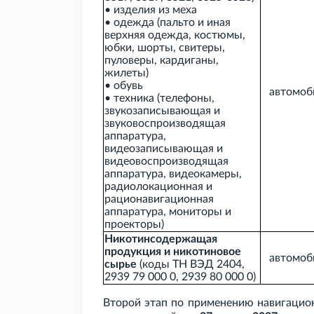
• изделия из меха
• одежда (пальто и иная
верхняя одежда, костюмы,
юбки, шорты, свитеры,
пуловеры, кардиганы,
жилеты)
• обувь
автомоб
• техника (телефоны,
звукозаписывающая и
звуковоспроизводящая
аппаратура,
видеозаписывающая и
видеовоспроизводящая
аппаратура, видеокамеры,
радиолокационная и
рационавигационная
аппаратура, мониторы и
проекторы)
Никотинсодержащая
продукция и никотиновое
автомоб
сырье
(коды ТН
ВЭД 2404,
2939
79
000
0, 2939
80
000
0)
Второй этап по применению навигаци