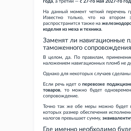
года
, а третий —
с 27-го мая 2027-го го
На данный момент четкий перечень гр
Известно только, что на втором 
распространится также на
железнодорож
изделия из меха и техника
.
Заменят ли навигационные 
таможенного сопровождения
В целом, да. По правилам, применен
наложением навигационных пломб не до
Однако для некоторых случаев сделаны
Если речь идет о
перевозке подакцизн
товаров
, то можно будет одновремен
сопровождение.
Точно так же обе меры можно будет п
которых размер обеспечения исполнен
налогов превышает сумму,
эквивалентн
Где именно необходимо буде