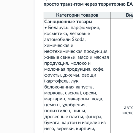
просто транзитом через территорию Е
Категории товаров
Ви
Санкционные товары
• Беларусь: парфюмерия,
косметика, легковые
автомобили Škoda,
химическая и
нефтехимическая продукция,
живые свиньи, мясо и мясная
продукция, молоко и
молочная продукция, кофе,
фрукты, джемы, овощи
(картофель, лук,
белокочанная капуста,
морковь, свекла), орехи,
маргарин, макароны, вода,
цемент, удобрения,
авт
полиэтилен, шины,
жел
древесные плиты, фанера,
бумага, картон и изделия из
него, веревки, кирпичи,