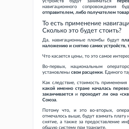
устройств будут заниматься
пере
навигационного сопровождения б
отправителем, либо получателем това
То есть применение навигац
Сколько это будет стоить?
Да, навигационные пломбы будут
пл
наложению и снятию самих устройств, 
Что касается цены, то это самое интере
Во-первых, национальным операто
установлены
свои расценки
. Единого т
Как следствие, стоимость применения
какой именно стране началась перево
заканчивается
и
проходит ли она «ск
Союза
.
Потому что, и это во-вторых, опер
отмечалось выше, будут взимать плату н
снятие, а также за предоставление и
общую систему при транзите.