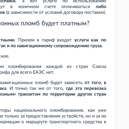
возчики
, а вот услуги по использованию
удут в конечном счете оплачиваться
либо
ров
(в зависимости от условий договора поставки).
ионных пломб будет платным?
атными
. Причем в тариф входят
услуги как по
так и по навигационному сопровождению груза
.
сное.
ром пломбирования каждой из стран Союза
арифа для всего ЕАЭС нет.
 навигационных пломб будет зависеть
от того, в
зка
. И точно так же от того,
где эта перевозка
возным» транзитом по территории других стран
аторы национального пломбирования, как уже
е только за предоставление устройств, но и за их
нформации о маршруте транспортного средства в