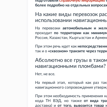
подготовили
справочную информацию
более подробно на отдельных вопросах
На какие виды перевозок ра
использовании навигационн
На перевозки
автомобильным и жел
проходит
по территории как минимум
Россия, Казахстан, Кыргызстан и Армени
При этом речь идет как
непосредственн
так и о
«сквозном» транзите через тер
Абсолютно все грузы в тако
навигационными пломбами?
Нет, не все.
На первый этап, который как раз та
навигационного сопровождения утверж
При этом необходимость применения на
кода ТН
ВЭД, но также
от вида тра
доставка) и
от того, вывозится товар