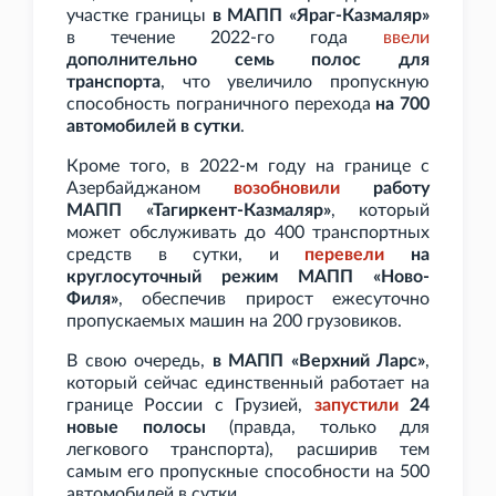
участке границы
в МАПП
«Яраг-Казмаляр»
в течение 2022-го года
ввели
дополнительно семь полос для
транспорта
, что увеличило пропускную
способность пограничного перехода
на 700
автомобилей в сутки
.
Кроме того, в 2022-м году на границе с
Азербайджаном
возобновили
работу
МАПП
«Тагиркент-Казмаляр»
, который
может обслуживать до 400 транспортных
средств в сутки, и
перевели
на
круглосуточный режим МАПП «Ново-
Филя»
, обеспечив прирост ежесуточно
пропускаемых машин на 200 грузовиков.
В свою очередь,
в МАПП «Верхний Ларс»
,
который сейчас единственный работает на
границе России с Грузией,
запустили
24
новые полосы
(правда, только для
легкового транспорта), расширив тем
самым его пропускные способности на 500
автомобилей в сутки.