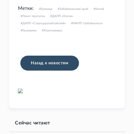
Метки:
Граница
Забайкальский край
Китай
Пункт пропуска
ДАПП «Олочи»
ДАПП «Староцурухайтуйский»
МАПП «Забайкальск»
Грузовики
Коронавирус
Назад к новостям
Сейчас читают