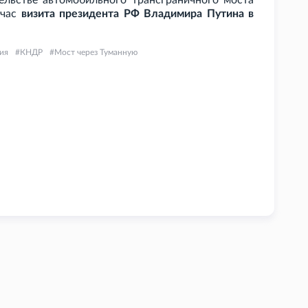
тельстве автомобильного трансграничного моста
йчас
визита президента РФ Владимира Путина в
ия
КНДР
Мост через Туманную