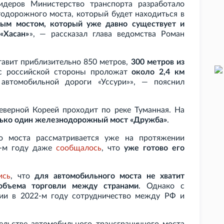
идеров Министерство транспорта разработало
тодорожного моста, который будет находиться в
ым мостом, который уже давно существует и
«Хасан»
», — рассказал глава ведомства Роман
тавит приблизительно 850 метров,
300 метров из
с российской стороны проложат
около 2,4
км
автомобильной дороги «Уссури»», — пояснил
верной Кореей проходит по реке Туманная. На
ько один железнодорожный мост «Дружба»
.
го моста рассматривается уже на протяжении
19-м году даже
сообщалось
, что
уже готово его
ись
, что
для автомобильного моста не хватит
объема торговли между странами
. Однако с
ии в 2022-м году сотрудничество между РФ и