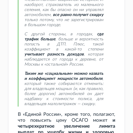
наоборот, страхователь из маленького
селения, как бы опасно он ни управлял
автомобилем,
все равно получит скидку
только потому, что не зарегистрирован
в большом городе.
С другой стороны, в городах,
где
трафик больше
, больше и вероятность
попасть в ДТП. Плюс, такой
коэффициент в какой-то степени
учитывает разность доходов
, которая
наблюдается от города к деревне, от
Москвы к «остальной» России.
Таким же «социальным» можно назвать
и коэффициент мощности автомобиля
,
который также собираются отменить:
для владельцев мощных (и, как правило,
более дорогих) автомобилей он дает
надбавку к стоимости полиса, для
владельцев малолитражек — скидку.
В «Единой России», кроме того, полагают,
что повысить цену ОСАГО может
и
четырехкратное увеличение лимита
выплат по ущербу жизни и здоровью
,