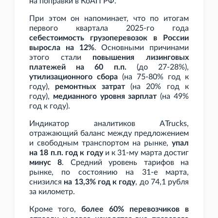
на поправки в КоАП
РФ.
При этом он напоминает, что по итогам
первого квартала 2025-го года
себестоимость грузоперевозок в России
выросла на 12%
. Основными причинами
этого стали
повышения лизинговых
платежей на 60
п.п.
(до 27-28%),
утилизационного сбора
(на 75-80% год к
году),
ремонтных затрат
(на 20% год к
году),
медианного уровня зарплат
(на 49%
год к году).
Индикатор аналитиков ATrucks,
отражающий баланс между предложением
и свободным транспортом на рынке,
упал
на 18
п.п. год к году
и к 31-му марта достиг
минус 8
. Средний уровень тарифов на
рынке, по состоянию на 31-е марта,
снизился
на 13,3% год к году
, до 74,1
рубля
за километр.
Кроме того,
более 60% перевозчиков в