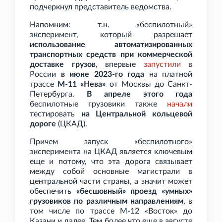
подчеркнул представитель ведомства.
Напомним: т.н. «беспилотный»
эксперимент, который разрешает
использование автоматизированных
транспортных средств при коммерческой
доставке грузов
, впервые
запустили
в
России
в июне 2023-го года
на платной
трассе
М-11 «Нева»
от Москвы до Санкт-
Петербурга.
В апреле этого года
беспилотные грузовики также
начали
тестировать
на Центральной кольцевой
дороге
(ЦКАД).
Причем запуск «беспилотного»
эксперимента на ЦКАД является ключевым
еще и потому, что эта дорога связывает
между собой основные магистрали в
центральной части страны, а значит может
обеспечить
«бесшовный» проезд «умных»
грузовиков по различным направлениям
, в
том числе по трассе М-12 «Восток» до
Казани и далее. Тем более что еще в августе