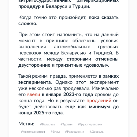
внтригосударственных ратификационных
процедур в Беларуси и Турции
.
Когда точно это произойдет,
пока сказать
сложно
.
При этом стоит напомнить, что на данный
момент в принципе облегчены условия
выполнения автомобильных грузовых
перевозок между Беларусью и Турцией. В
частности,
между сторонами отменены
двусторонние и транзитные «дозволы»
.
Такой режим, правда, применяется
в рамках
эксперимента
. Однако этот эксперимент
уже несколько раз продлевали. Изначально
его
ввели
в январе 2023-го года
сроком до
конца года. Но в результате
продлений
он
будет действовать
еще как минимум до
конца 2025-го года
.
Метки:
Беларусь
Турция
Грузоперевозки
Автотранспорт
Визы
Разрешения
Дозволы