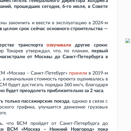
заместитель генерального директора холдинга
аний, прошедших сегодня, 6-го июля, в Совете
ны закончить и ввести в эксплуатацию в 2024-м
и в целом срок сейчас основного строительства —
ерстве транспорта
озвучивали
другие сроки
:
ир Токарев утверждал, что, по планам,
первый
магистрали от Москвы до Санкт-Петербурга в
СМ «Москва – Санкт-Петебург»
приняли
в 2019-м
, а изначальная стоимость проекта оценивалась в
ВСМ будет достигать порядка 360
км/ч, благодаря
о будет преодолеть приблизительно за 2
часа
.
ть только пассажирские поезда
, однако в связи с
рского трафика, улучшится движение грузовых
ге.
сь, что ВСМ пройдет от Санкт-Петербурга до
тки ВСМ «Москва – Нижний Новгород» пока