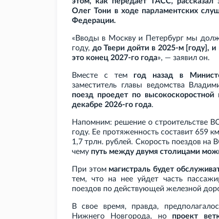
этом, как передает ТАСС, рассказал 
Олег Тони в ходе парламентских слуш
Федерации.
«Вводы в Москву и Петербург мы долж
году,
до Твери дойти в 2025-м [году], 
это конец 2027-го года
», — заявил он.
Вместе с тем
год назад в Минист
заместитель главы ведомства Владим
поезд проедет по высокоскоростной 
декабре 2026-го года
.
Напомним: решение о строительстве В
году. Ее протяженность составит 659
км
1,7
трлн. рублей. Скорость поездов на 
чему
путь между двумя столицами можн
При этом
магистраль будет обслужива
тем, что на нее уйдет часть пассажи
поездов по действующей железной доро
В свое время, правда, предполагало
Нижнего Новгорода, но
проект ве