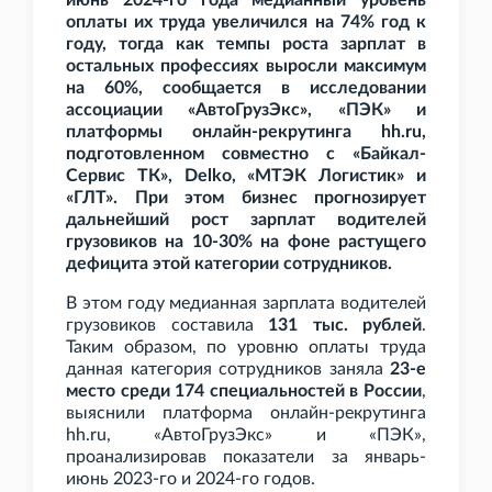
июнь 2024-го года медианный уровень
оплаты их труда увеличился на 74% год к
году, тогда как темпы роста зарплат в
остальных профессиях выросли максимум
на 60%, сообщается в исследовании
ассоциации «АвтоГрузЭкс», «ПЭК» и
платформы онлайн-рекрутинга hh.ru,
подготовленном совместно с «Байкал-
Сервис ТК», Delko, «МТЭК Логистик» и
«ГЛТ». При этом бизнес прогнозирует
дальнейший рост зарплат водителей
грузовиков на 10-30% на фоне растущего
дефицита этой категории сотрудников.
В этом году медианная зарплата водителей
грузовиков составила
131
тыс. рублей
.
Таким образом, по уровню оплаты труда
данная категория сотрудников заняла
23-е
место среди 174 специальностей в России
,
выяснили платформа онлайн-рекрутинга
hh.ru, «АвтоГрузЭкс» и «ПЭК»,
проанализировав показатели за январь-
июнь 2023-го и 2024-го годов.