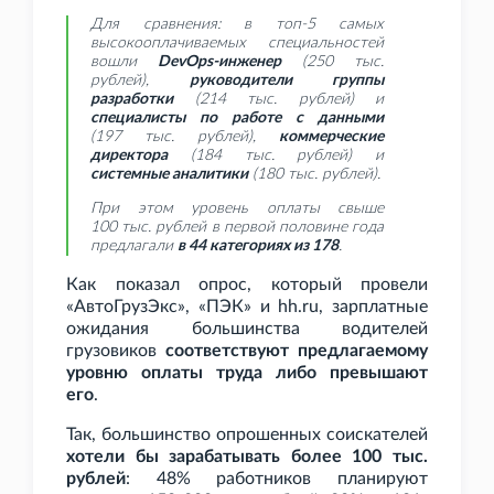
Для сравнения: в топ-5 самых
высокооплачиваемых специальностей
вошли
DevOps-инженер
(250
тыс.
рублей),
руководители группы
разработки
(214
тыс. рублей) и
специалисты по работе с данными
(197
тыс. рублей),
коммерческие
директора
(184
тыс. рублей) и
системные аналитики
(180
тыс. рублей).
При этом уровень оплаты свыше
100
тыс. рублей в первой половине года
предлагали
в 44 категориях из 178
.
Как показал опрос, который провели
«АвтоГрузЭкс», «ПЭК» и hh.ru, зарплатные
ожидания большинства водителей
грузовиков
соответствуют предлагаемому
уровню оплаты труда либо превышают
его
.
Так, большинство опрошенных соискателей
хотели бы зарабатывать более 100
тыс.
рублей
: 48% работников планируют