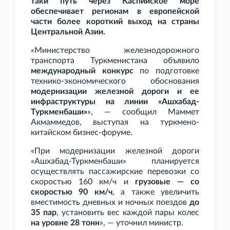
таки путь через Каспийское море
обеспечивает регионам в европейской
части более короткий выход на страны
Центральной Азии.
«Министерство железнодорожного
транспорта Туркменистана объявило
международный конкурс
по подготовке
технико-экономического обоснования
модернизации железной дороги и ее
инфраструктуры на линии «Ашхабад-
Туркменбаши»
», — сообщил Маммет
Акмаммедов, выступая на туркмено-
китайском бизнес-форуме.
«При модернизации железной дороги
«Ашхабад-Туркменбаши» планируется
осуществлять пассажирские перевозки со
скоростью 160
км/ч и
грузовые — со
скоростью 90
км/ч
, а также увеличить
вместимость дневных и ночных поездов
до
35 пар
, установить вес каждой пары колес
на уровне 28
тонн
», — уточнил министр.