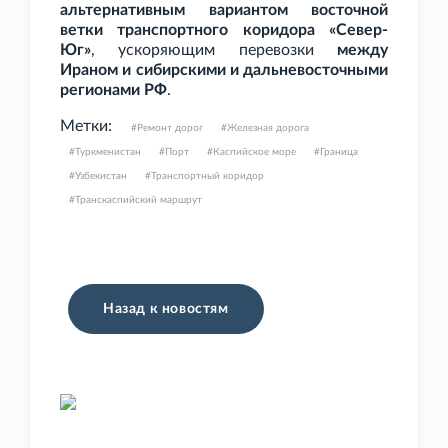
альтернативным вариантом восточной
ветки транспортного коридора «Север-
Юг»
, ускоряющим перевозки
между
Ираном и сибирскими и дальневосточными
регионами РФ
.
Метки:
Ремонт дорог
Железная дорога
Туркменистан
Порт
Каспийское море
Граница
Узбекистан
Транспортный коридор
Транскаспийский маршрут
Назад к новостям