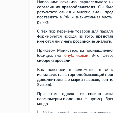
Напомним: механизм параллельного и
согласия их правообладателя
. Он бы
результате санкций многие виды про
поставлять в РФ и значительная част
рынка.
С тех пор перечень товаров для парал
формируется исходя из того,
предста
имеются ли у него российские аналоги,
Приказом Министерства промышленност
(официально
опубликован
8-го февр
скорректировали
.
Как пояснили в ведомстве, в об
используются в горнодобывающей пр
дополнительные марки насосов, венти
System).
При этом, однако,
из списка иск
парфюмерии и одежды
. Например, брен
мн.др.
Найти полный перечень параллель