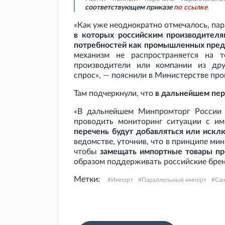
соответствующем приказе
по
ссылке
.
«Как уже неоднократно отмечалось, па
в которых российским производителя
потребностей как промышленных предп
механизм не распространяется на т
производители или компании из дру
спрос», — пояснили в Министерстве пр
Там подчеркнули, что
в дальнейшем пер
«В дальнейшем Минпромторг России 
проводить мониторинг ситуации с и
перечень будут добавляться или искл
ведомстве, уточнив, что в принципе мин
чтобы
замещать импортные товары пр
образом поддерживать российские бре
Метки:
Импорт
Параллельный импорт
Са