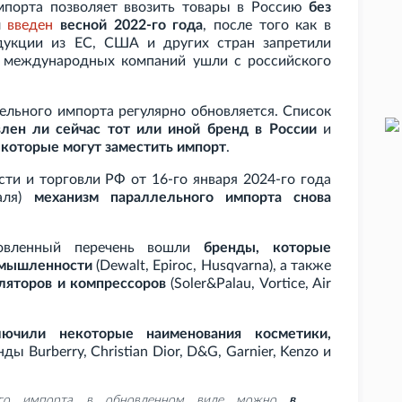
мпорта позволяет ввозить товары в Россию
без
л
введен
весной 2022-го года
, после того как в
дукции из ЕС, США и других стран запретили
ь международных компаний ушли с российского
лельного импорта регулярно обновляется. Список
влен ли сейчас тот или иной бренд в России
и
 которые могут заместить импорт
.
и и торговли РФ от 16-го января 2024-го года
аля)
механизм параллельного импорта снова
новленный перечень вошли
бренды, которые
омышленности
(Dewalt, Epiroc, Husqvarna), а также
ляторов и компрессоров
(Soler&Palau, Vortice, Air
лючили некоторые наименования косметики,
ды Burberry, Christian Dior, D&G, Garnier, Kenzo и
ного импорта в обновленном виде можно
в