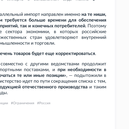
раллельный импорт направлен именно
на те ниши,
м требуется больше времени для обеспечения
риятий, так и конечных потребителей
. Поэтому
е сектора экономики, в которых российские
жественных стран удовлетворяют внутренний
омышленности и торговли.
ечень товаров будет еще корректироваться
.
совместно с другими ведомствами продолжит
мпортными поставками, и
при необходимости в
ючаться те или иные позиции
», — подытожили в
истерство идет по пути сокращения списка с тем,
одукцией отечественного производства
и таким
нды.
нкции
Ограничения
Россия