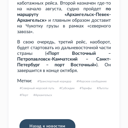
каботажных рейса. Второй назначен где-то
на начало августа, судно пройдет
по
маршруту «Архангельск-Певек-
Архангельск»
и главным образом доставит
на Чукотку грузы в рамках «северного
завоза».
В свою очередь, третий рейс, наоборот,
будет стартовать из дальневосточной части
страны (
«Порт Восточный –
Петропавловск-Камчатский – Санкт-
Петербург – порт Восточный»
). Он
завершится в конце октября.
Метки:
Транспортный коридор
Морское сообщение
Северный морской путь
Субсидии
Тарифы
Льготы
Порт
Архангельск
Назад к новостям