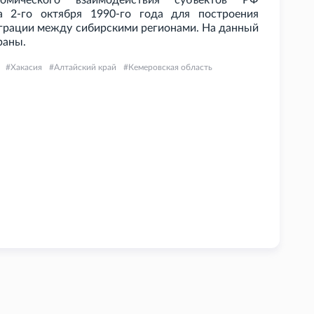
номического взаимодействия субъектов РФ
а 2-го октября 1990-го года для построения
грации между сибирскими регионами. На данный
раны.
Хакасия
Алтайский край
Кемеровская область