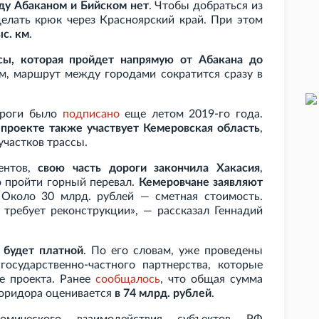
ду Абаканом и Бийском нет
. Чтобы добраться из
делать крюк через Красноярский край. При этом
ыс.
км
.
сы, которая пройдет напрямую от Абакана до
ом, маршрут между городами сократится сразу в
ороги было
подписано
еще летом 2019-го года.
 проекте также участвует Кемеровская область
,
участков трассы.
ментов,
свою часть дороги закончила Хакасия
,
о пройти горный перевал.
Кемеровчане заявляют
Около 30
млрд. рублей — сметная стоимость.
а требует реконструкции», — рассказал Геннадий
, будет платной
. По его словам, уже проведены
осударственно-частного партнерства, которые
е проекта. Ранее
сообщалось
, что общая сумма
коридора оценивается
в 74
млрд. рублей
.