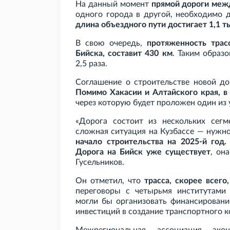
На данный момент
прямой дороги меж
одного города в другой, необходимо 
длина объездного пути достигает 1,1
т
В свою очередь,
протяженность трас
Бийска, составит 430
км
. Таким образ
2,5
раза.
Соглашение о строительстве новой д
Помимо Хакасии и Алтайского края, в
через которую будет проложен один из 
«Дорога состоит из нескольких сег
сложная ситуация на Кузбассе — нужн
начало строительства на 2025-й год.
Дорога на Бийск уже существует
, он
Гусельников.
Он отметил, что
трасса, скорее всего
переговоры с четырьмя институтами г
могли бы организовать финансировани
инвестиций в создание транспортного 