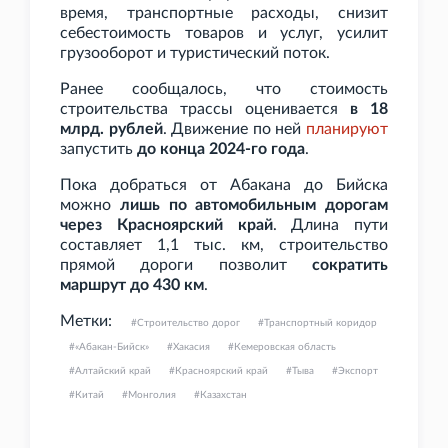
время, транспортные расходы, снизит
себестоимость товаров и услуг, усилит
грузооборот и туристический поток.
Ранее сообщалось, что стоимость
строительства трассы оценивается
в 18
млрд. рублей
. Движение по ней
планируют
запустить
до конца 2024-го года
.
Пока добраться от Абакана до Бийска
можно
лишь по автомобильным дорогам
через Красноярский край
. Длина пути
составляет 1,1 тыс. км, строительство
прямой дороги позволит
сократить
маршрут до 430 км
.
Метки:
Строительство дорог
Транспортный коридор
«Абакан-Бийск»
Хакасия
Кемеровская область
Алтайский край
Красноярский край
Тыва
Экспорт
Китай
Монголия
Казахстан