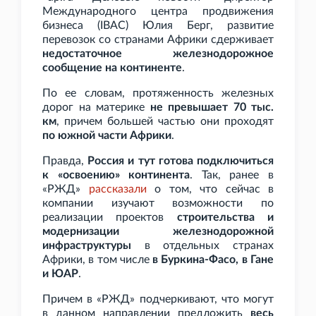
Международного центра продвижения
бизнеса (IBAC) Юлия Берг, развитие
перевозок со странами Африки сдерживает
недостаточное железнодорожное
сообщение на континенте
.
По ее словам, протяженность железных
дорог на материке
не превышает 70 тыс.
км
, причем большей частью они проходят
по южной части Африки
.
Правда,
Россия и тут готова подключиться
к «освоению» континента
. Так, ранее в
«РЖД»
рассказали
о том, что сейчас в
компании изучают возможности по
реализации проектов
строительства и
модернизации железнодорожной
инфраструктуры
в отдельных странах
Африки, в том числе
в Буркина-Фасо, в Гане
и ЮАР
.
Причем в «РЖД» подчеркивают, что могут
в данном направлении предложить
весь