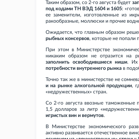
Таким образом, со 2-го августа будет
за
под кодами ТН
ВЭД 1604 и 1605
: «гот
ее заменители, изготовленные из ик
ракообразные, моллюски и прочие водн
Ожидается, что главным образом реше
рыбных консервов
, которые не попали 
При этом в Министерстве экономиче
никаким образом не отразится на 
заполнить освободившиеся ниши
. Их
потребности внутреннего рынка
в подо
Точно так же в министерстве не сомнев
и на рынке алкогольной продукции
, 
«недружественных» стран.
Со 2-го августа ввозные таможенные
1,5
долларов за литр «недружественн
игристых вин и вермутов
.
В Министерстве экономического раз
активно развивается отечественное вин