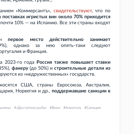
 Чили, Армения, Грузия...
данием «Коммерсантъ»,
свидетельствуют
, что по
в поставках игристых вин около 70% приходится
 почти 10% — на Испанию. Все эти страны входят
вин
первое место действительно занимает
%), однако за нею опять-таки следуют
ортугалия и Франция.
та 2023-го года
Россия также повышает ставки
35%),
фанеру
(до 50%) и
строительные детали из
ируются из «недружественных» государств.
носятся США, страны Евросоюза, Австралия,
цария, Норвегия и
др.,
поддержавшие санкции в
шлины
«Доступная рыба»
Вино
Алкоголь
Санкции