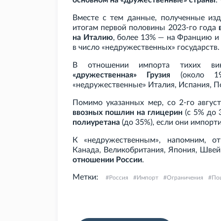
основном на «дружественные» страны
:
Вместе с тем данные, полученные из
итогам первой половины 2023-го года
на Италию
, более 13% — на Францию и
в число «недружественных» государств.
В отношении импорта тихих 
«дружественная» Грузия
(около 19
«недружественные» Италия, Испания, П
Помимо указанных мер, со 2-го авгус
ввозных пошлин на глицерин
(с 5% до 
полиуретана
(до 35%), если они импорт
К «недружественным», напомним, от
Канада, Великобритания, Япония, Швей
отношении России
.
Метки:
Россия
Импорт
Ограничения
По