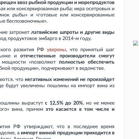
прещен ввоз рыбной продукции и морепродуктов
овая или консервированная рыба; икра осетровых и
ринок рыбы» и «готовые или консервированные
ые беспозвоночные».
ние затронет
латвийские шпроты и другие виды
под продуктовое эмбарго в 2014-м году.
ского развития РФ
уверены
, что принятый шаг
рынке и
отечественные производители смогут
 мощности «позволяют
полностью обеспечить
бной продукции», подчеркивают в ведомстве.
аются, что
негативных изменений не произойдет
где будут увеличены пошлины на импорт вина из
 пошлины вырастут
с 12,5% до 20%
, но не менее
ого» вина, причем
это касается в том числе и
вития РФ утверждают, что в последнее время
оделие, а
импорт винной продукции приходится в