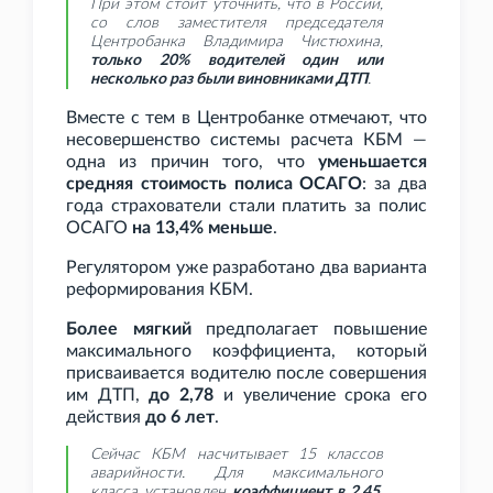
При этом стоит уточнить, что в России,
со слов заместителя председателя
Центробанка Владимира Чистюхина,
только 20% водителей один или
несколько раз были виновниками ДТП
.
Вместе с тем в Центробанке отмечают, что
несовершенство системы расчета КБМ —
одна из причин того, что
уменьшается
средняя стоимость полиса ОСАГО
: за два
года страхователи стали платить за полис
ОСАГО
на 13,4% меньше
.
Регулятором уже разработано два варианта
реформирования КБМ.
Более мягкий
предполагает повышение
максимального коэффициента, который
присваивается водителю после совершения
им ДТП,
до 2,78
и увеличение срока его
действия
до 6 лет
.
Сейчас КБМ насчитывает 15 классов
аварийности. Для максимального
класса установлен
коэффициент в 2,45
,