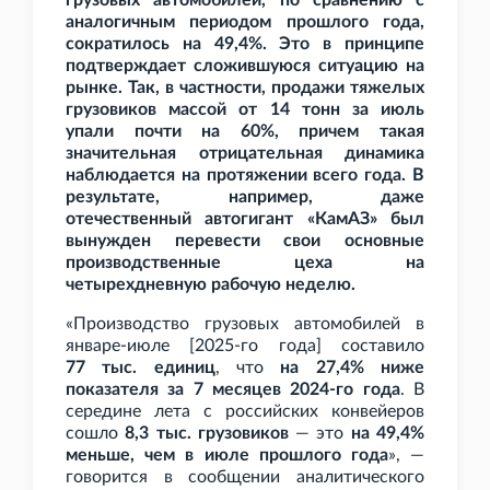
грузовых автомобилей, по сравнению с
аналогичным периодом прошлого года,
сократилось на 49,4%. Это в принципе
подтверждает сложившуюся ситуацию на
рынке. Так, в частности, продажи тяжелых
грузовиков массой от 14
тонн за июль
упали почти на 60%, причем такая
значительная отрицательная динамика
наблюдается на протяжении всего года. В
результате, например, даже
отечественный автогигант «КамАЗ» был
вынужден перевести свои основные
производственные цеха на
четырехдневную рабочую неделю.
«Производство грузовых автомобилей в
январе-июле [2025-го года] составило
77
тыс. единиц
, что
на 27,4% ниже
показателя за 7 месяцев 2024-го года
. В
середине лета с российских конвейеров
сошло
8,3
тыс. грузовиков
— это
на 49,4%
меньше, чем в июле прошлого года
», —
говорится в сообщении аналитического