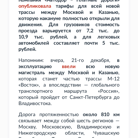
Компания «Автодор – Платные дороги»
опубликовала
тарифы для всей новой
трассы между Москвой и Казанью,
которую накануне полностью открыли для
движения. Для грузовиков стоимость
проезда варьируется от 7,2
тыс. до
10,9
тыс. рублей, а для легковых
автомобилей составляет почти 5
тыс.
рублей.
Напомним: вчера, 21-го декабря,
в
эксплуатацию
ввели
всю новую
магистраль между Москвой и Казанью
,
которая станет частью трассы М-12
«Восток», а впоследствии — глобального
транспортного маршрута «Россия»,
который пройдет от Санкт-Петербурга до
Владивостока.
Дорога протяженностью
около 810
км
связывает между собой шесть регионов —
Москву, Московскую, Владимирскую и
Нижегородскую области, Чувашскую