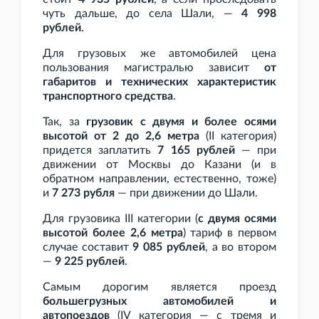
чуть дальше, до села Шали, —
4
998
рублей
.
Для грузовых же автомобилей цена
пользования магистралью зависит
от
габаритов и технических характеристик
транспортного средства
.
Так, за
грузовик с двумя и более осями
высотой от 2 до 2,6
метра
(II категория)
придется заплатить
7
165 рублей
— при
движении от Москвы до Казани (и в
обратном направлении, естественно, тоже)
и
7
273 рубля
— при движении до Шали.
Для грузовика III категории (
с двумя осями
высотой более 2,6
метра
) тариф в первом
случае составит
9
085 рублей
, а во втором
—
9
225 рублей
.
Самым дорогим является проезд
большегрузных автомобилей и
автопоездов
(IV категория — с тремя и