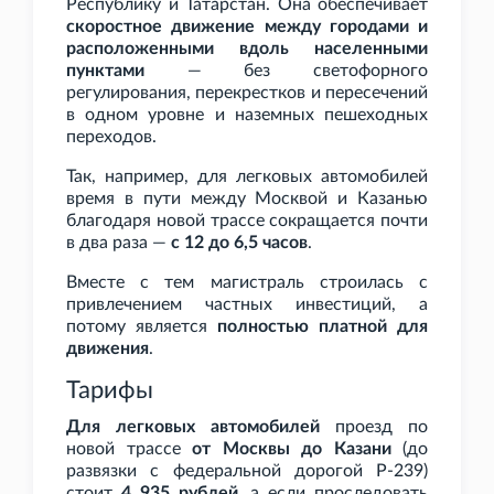
Республику и Татарстан. Она обеспечивает
скоростное движение между городами и
расположенными вдоль населенными
пунктами
— без светофорного
регулирования, перекрестков и пересечений
в одном уровне и наземных пешеходных
переходов.
Так, например, для легковых автомобилей
время в пути между Москвой и Казанью
благодаря новой трассе сокращается почти
в два раза —
с 12 до 6,5
часов
.
Вместе с тем магистраль строилась с
привлечением частных инвестиций, а
потому является
полностью платной для
движения
.
Тарифы
Для легковых автомобилей
проезд по
новой трассе
от Москвы до Казани
(до
развязки с федеральной дорогой Р-239)
стоит
4
935 рублей
, а если проследовать