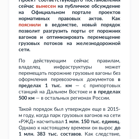
Проект соответствующего постановления
сейчас
вынесен
на публичное обсуждение
на Официальном портале проектов
нормативных правовых актов. Как
пояснили
в ведомстве, новый порядок
позволит разгрузить порты от порожних
вагонов и оптимизировать перемещение
грузовых потоков на железнодорожной
сети.
По действующим сейчас правилам,
владелец инфраструктуры может
перемещать порожние грузовые вагоны без
оформления перевозочных документов
в
пределах 1
тыс. км
— с припортовых
станций на Дальнем Востоке и
в пределах
500
км
— в остальных регионах России.
Такой порядок был утвержден еще в 2015-
м году, когда парк грузовых вагонов на сети
«РЖД» насчитывал
1
млн. 150
тыс. единиц
.
Однако к настоящему времени он вырос
до
1
млн. 383
тыс. составов
. Как следствие,