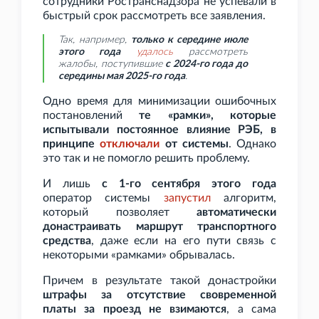
сотрудники Ространснадзора не успевали в
быстрый срок рассмотреть все заявления.
Так, например,
только к середине июле
этого года
удалось
рассмотреть
жалобы, поступившие
с 2024-го года до
середины мая 2025-го года
.
Одно время для минимизации ошибочных
постановлений
те «рамки», которые
испытывали постоянное влияние РЭБ, в
принципе
отключали
от системы
. Однако
это так и не помогло решить проблему.
И лишь
с 1-го сентября этого года
оператор системы
запустил
алгоритм,
который позволяет
автоматически
донастраивать маршрут транспортного
средства
, даже если на его пути связь с
некоторыми «рамками» обрывалась.
Причем в результате такой донастройки
штрафы за отсутствие свовременной
платы за проезд не взимаются
, а сама