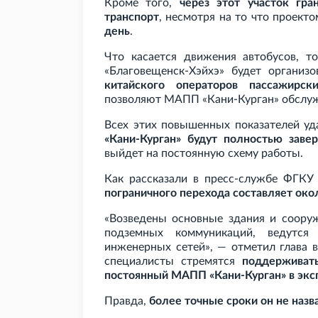
Кроме того,
через этот участок гра
транспорт
, несмотря на то что проек
день
.
Что касается движения автобусов, т
«Благовещенск-Хэйхэ» будет организ
китайского операторов пассажирск
позволяют МАПП «Кани-Курган» обслу
Всех этих повышенных показателей уд
«Кани-Курган» будут полностью зав
выйдет на постоянную схему работы.
Как рассказали в пресс-службе ФГКУ
пограничного перехода составляет око
«Возведены основные здания и сооруж
подземных коммуникаций, ведутс
инженерных сетей», — отметил глава в
специалисты стремятся
поддерживат
постоянный МАПП «Кани-Курган» в экс
Правда,
более точные сроки он не назв