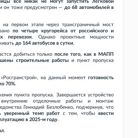
ницы все никак не могут запустить легковой
том он тоже предусмотрен —
до 68 автомобилей в
о на первом этапе через трансграничный мост
овано
по четыре кругорейса от российского и
их перевозок
. Однако проектные мощности
живать
до 164 автобусов в сутки
.
астся добиться только
после того, как в МАПП
ершены строительные работы
и пункт пропуска
 «Росгранстрой», на данный момент
готовность
ло 70%
.
ения пункта пропуска. Завершается устройство
я внутренние отделочные работы и монтаж
едомства Геннадий Безлобенко, подчеркнув, что
ь уверенный темп работ
с тем, чтобы
ввести
плуатацию в 2025-м году
.
ал
.