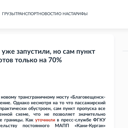
ГРУЗЫ
ТРАНСПОРТ
НОВОСТИ
О НАС
ТАРИФЫ
уже запустили, но сам пункт
отов только на 70%
о новому трансграничному мосту «Благовещенск-
ение. Однако несмотря на то что пассажирский
рактически обустроен, сам пункт пропуска все
нной схеме, что не позволяет значительно
ке границы. Как
уточнили
в пресс-службе ФГКУ
тельству постоянного МАПП «Кани-Курган»