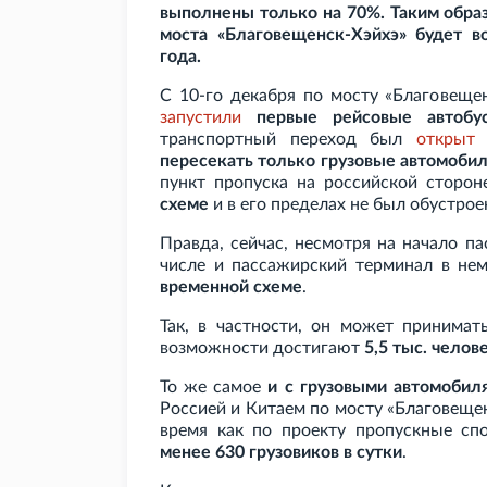
выполнены только на 70%. Таким обра
моста «Благовещенск-Хэйхэ» будет 
года.
С 10-го декабря по мосту «Благовеще
запустили
первые рейсовые автобу
транспортный переход был
открыт
д
пересекать только грузовые автомоби
пункт пропуска на российской сторо
схеме
и в его пределах не был обустро
Правда, сейчас, несмотря на начало п
числе и пассажирский терминал в не
временной схеме
.
Так, в частности, он может принима
возможности достигают
5,5
тыс. челове
То же самое
и с грузовыми автомобил
Россией и Китаем по мосту «Благовеще
время как по проекту пропускные с
менее 630 грузовиков в сутки
.