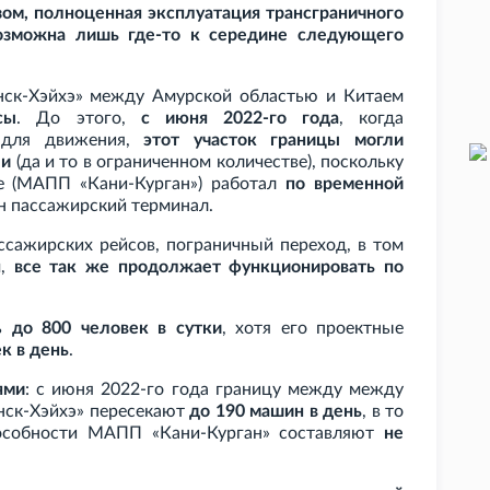
зом, полноценная эксплуатация трансграничного
возможна лишь где-то к середине следующего
нск-Хэйхэ» между Амурской областью и Китаем
сы
. До этого,
с июня 2022-го года
, когда
ля движения,
этот участок границы могли
ли
(да и то в ограниченном количестве), поскольку
не (МАПП «Кани-Курган») работал
по временной
ен пассажирский терминал.
ассажирских рейсов, пограничный переход, в том
м,
все так же продолжает функционировать по
ть
до 800 человек в сутки
, хотя его проектные
к в день
.
ями
: с июня 2022-го года границу между между
нск-Хэйхэ» пересекают
до 190 машин в день
, в то
пособности МАПП «Кани-Курган» составляют
не