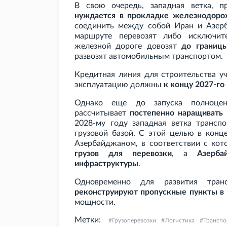
В свою очередь, западная ветка, п
нуждается в прокладке железнодорож
соединить между собой Иран и Азерба
маршруте перевозят либо исключит
железной дороге довозят
до границ
развозят автомобильным транспортом.
Кредитная линия для строительства у
эксплуатацию должны
к концу 2027-го
Однако еще до запуска полноцен
рассчитывает
постепенно наращивать 
2028-му году западная ветка трансп
грузовой базой. С этой целью в кон
Азербайджаном, в соответствии с ко
грузов для перевозки
, а
Азерб
инфраструктуры
.
Одновременно для развития тран
реконструируют пропускные пункты в
мощности.
Метки:
Грузоперевозки
Логистика
Транспо