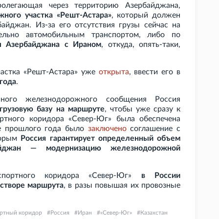
ролегающая через территорию Азербайджана,
ного участка «Решт-Астара»
, который должен
йджан. Из-за его отсутствия грузы сейчас на
ельно автомобильным транспортом, либо по
ы Азербайджана с Ираном
, откуда, опять-таки,
частка «Решт-Астара» уже
открыта
, ввести его в
 года
.
ного железнодорожного сообщения Россия
грузовую базу на маршруте
, чтобы уже сразу к
ортного коридора «Север-Юг» была обеспечена
це прошлого года было
заключено
соглашение с
торым
Россия гарантирует определенный объем
айджан — модернизацию железнодорожной
спортного коридора «Север-Юг»
в России
 створе маршрута
, в разы повышая их провозные
ртный коридор
Россия
Иран
«Север-Юг»
Казахстан