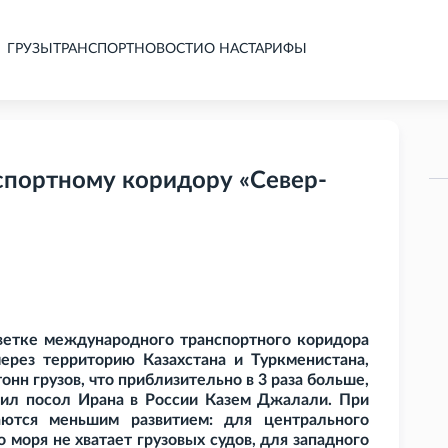
ГРУЗЫ
ТРАНСПОРТ
НОВОСТИ
О НАС
ТАРИФЫ
спортному коридору «Север-
 ветке международного транспортного коридора
ерез территорию Казахстана и Туркменистана,
тонн грузов, что приблизительно в 3
раза больше,
чил посол Ирана в России Казем Джалали. При
аются меньшим развитием: для центрального
 моря не хватает грузовых судов, для западного