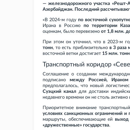
— железнодорожного участка «Решт-А
Азербайджан. Последний рассчитывают 
«В 2024-м году
по восточной сухопутн
Ирана в Россию
по территории Каза
оценкам, было перевезено
от 1,8
млн. д
При этом он уточнил, что в 2023-м г
тонн
, то есть приблизительно
в 3
раза 
восточной ветки достигает
15
млн. тонн
Транспортный коридор «Сев
Соглашение о создании международн
подписано
между Россией, Ираном
предполагалось, что новый логистиче
Суэцкий канал
для доставки индийски
недавнего времени он не столь активно 
Приоритетное внимание транспортный
условиях санкционных ограничений и 
маршруты, обеспечивающие ей
выход 
«дружественные» государства
.