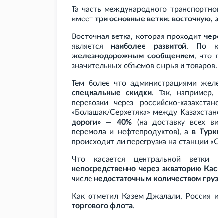
Та часть международного транспортно
имеет
три основные ветки: восточную,
Восточная ветка, которая проходит
чер
является
наиболее развитой
. По к
железнодорожным сообщением
, что
значительных объемов сырья и товаров.
Тем более что администрациями желе
специальные скидки
. Так, например
перевозки через российско-казахста
«Болашак/Серхетяка» между Казахстан
дороги» — 40%
(на доставку всех ви
перемола и нефтепродуктов), а
в Турк
происходит ли перегрузка на станции «С
Что касается центральной ветки 
непосредственно через акваторию Кас
числе
недостаточным количеством груз
Как отметил Казем Джалали, Россия
торгового флота
.