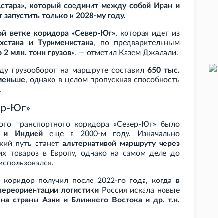
стара», который соединит между собой Иран и
запустить только к 2028-му году.
ой ветке коридора «Север-Юг»
, которая идет из
хстана и Туркменистана
, по предварительным
о 2
млн. тонн грузов
», — отметил Казем Джалали.
оду грузооборот на маршруте составил
650
тыс.
меньше
, однако в целом пропускная способность
.
ер-Юг»
ого транспортного коридора «Север-Юг» было
 и Индией
еще в 2000-м году. Изначально
ский путь станет
альтернативой маршруту через
х товаров в Европу, однако на самом деле до
использовался.
 коридор получил после 2022-го года, когда
в
переориентации логистики
Россия искала новые
на страны Азии и Ближнего Востока и др. т.н.