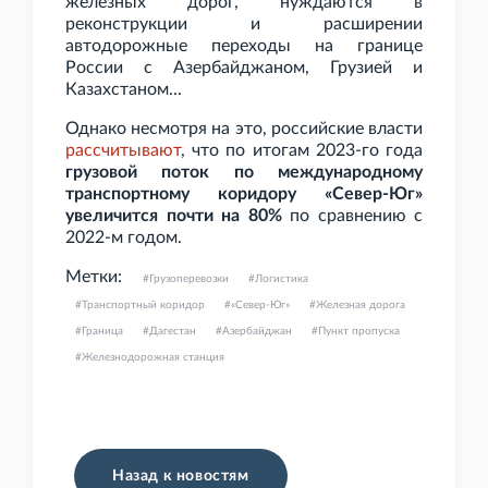
железных дорог, нуждаются в
реконструкции и расширении
автодорожные переходы на границе
России с Азербайджаном, Грузией и
Казахстаном...
Однако несмотря на это, российские власти
рассчитывают
, что по итогам 2023-го года
грузовой поток по международному
транспортному коридору «Север-Юг»
увеличится почти на 80%
по сравнению с
2022-м годом.
Метки:
Грузоперевозки
Логистика
Транспортный коридор
«Север-Юг»
Железная дорога
Граница
Дагестан
Азербайджан
Пункт пропуска
Железнодорожная станция
Назад к новостям