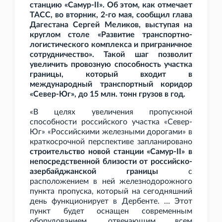
станцию «Самур-II». Об этом, как отмечает
ТАСС, во вторник, 2-го мая, сообщил глава
Дагестана Сергей Меликов, выступая на
круглом столе «Развитие транспортно-
логистического комплекса и приграничное
сотрудничество». Такой шаг позволит
увеличить провозную способность участка
границы, который входит в
международный транспортный коридор
«Север-Юг», до 15
млн. тонн грузов в год.
«В целях увеличения пропускной
способности российского участка «Север-
Юг» «Российскими железными дорогами» в
краткосрочной перспективе запланировано
строительство новой станции «Самур-II» в
непосредственной близости от российско-
азербайджанской границы
с
расположением в ней железнодорожного
пункта пропуска, который на сегодняшний
день функционирует в Дербенте. … Этот
пункт будет оснащен современным
оборудованием, отвечающим всем