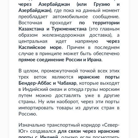
через Азербайджан (или Грузию и
Азербайджан)
, где пока на данный момент
преобладает автомобильное сообщение.
Восточная проходит
по территории
Казахстана и Туркменистана
(это главным
образом железнодорожная доставка), а
центральная идет напрямую
через
Каспийское море
. Причем в последнем
случае в принципе может быть обеспечено
прямое соединение России и Ирана
.
В целом, промежуточной точкой всех этих
трех веток являются
иранские порты
Бендер-Аббас и Чабахар
, которые выходят
в Индийский океан и откуда грузы морским
путем можно доставлять уже в другие
страны. Ну или наоборот, через эти порты
импортировать товары из других стран в
Россию.
Изначально транспортный коридор «Север-
Юг» создавался
для связи через иранские
порты с Индией
, однако если посмотреть