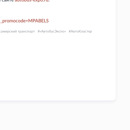
а сайте
autobus-expo.ru
.
ayed_promocode=MPABELS
сажирский транспорт
«АвтобусЭкспо»
АвтоКластер