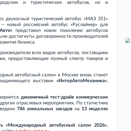
ородских и туристических автобусов, но и
з двухосный туристический автобус «МАЗ
351»
— новый российский автобус «Руслайнер» для
Авто»
представил новое поколение автобусов
Были достигнуты договоренности производителей
азвития бизнеса.
роизводители всех видов автобусов, поставщики
ии, предоставляющие полный спектр товаров и
одный автобусный салон» в Москве вновь станет
бъединяющего выставки
«ИнтерАвтоМеханика»
,
звернется
динамичный тест-драйв коммерческих
 других отраслевых мероприятиях.
По статистике
оведено
786 уникальных заездов
на
13 моделях
ть «Международный автобусный салон 2026»
,