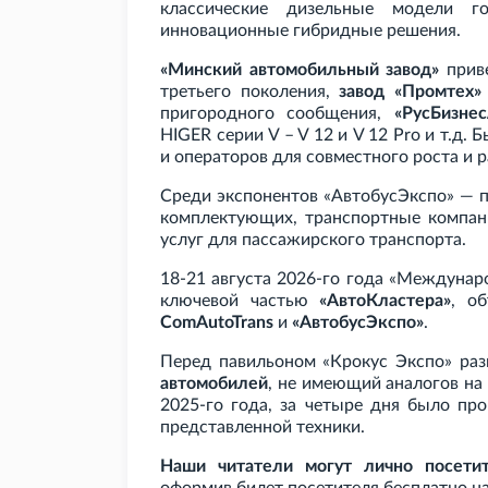
классические дизельные модели г
инновационные гибридные решения.
«Минский автомобильный завод»
приве
третьего поколения,
завод «Промтех»
пригородного сообщения,
«РусБизнес
HIGER серии V – V
12 и V
12
Pro и
т.д. 
и операторов для совместного роста и р
Среди экспонентов «АвтобусЭкспо» — п
комплектующих, транспортные компан
услуг для пассажирского транспорта.
18-21 августа 2026-го года «Междунар
ключевой частью
«АвтоКластера»
, о
ComAutoTrans
и
«АвтобусЭкспо»
.
Перед павильоном «Крокус Экспо» ра
автомобилей
, не имеющий аналогов на
2025-го года, за четыре дня было пр
представленной техники.
Наши читатели могут лично посети