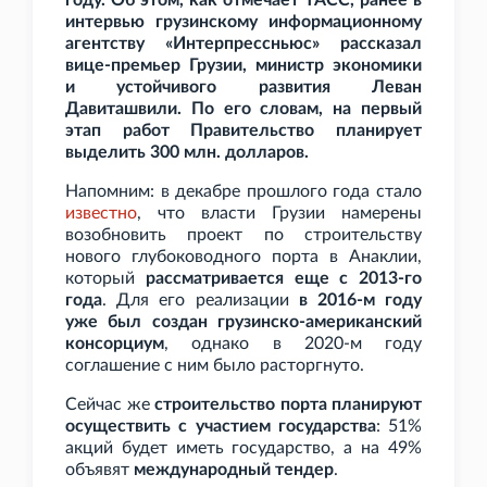
году. Об этом, как отмечает ТАСС, ранее в
интервью грузинскому информационному
агентству «Интерпрессньюс» рассказал
вице-премьер Грузии, министр экономики
и устойчивого развития Леван
Давиташвили. По его словам, на первый
этап работ Правительство планирует
выделить 300
млн. долларов.
Напомним: в декабре прошлого года стало
известно
, что власти Грузии намерены
возобновить проект по строительству
нового глубоководного порта в Анаклии,
который
рассматривается еще с 2013-го
года
. Для его реализации
в 2016-м году
уже был создан грузинско-американский
консорциум
, однако в 2020-м году
соглашение с ним было расторгнуто.
Сейчас же
строительство порта планируют
осуществить с участием государства
: 51%
акций будет иметь государство, а на 49%
объявят
международный тендер
.